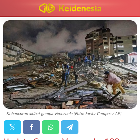
Kehancuran akibat gempa Venezuela (Foto: Javier Campos / AP)