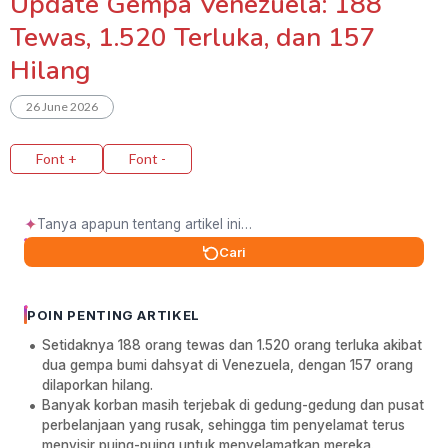
Update Gempa Venezuela: 188
Tewas, 1.520 Terluka, dan 157
Hilang
26 June 2026
Font +
Font -
✦
Cari
POIN PENTING ARTIKEL
Setidaknya 188 orang tewas dan 1.520 orang terluka akibat
dua gempa bumi dahsyat di Venezuela, dengan 157 orang
dilaporkan hilang.
Banyak korban masih terjebak di gedung-gedung dan pusat
perbelanjaan yang rusak, sehingga tim penyelamat terus
menyisir puing-puing untuk menyelamatkan mereka.