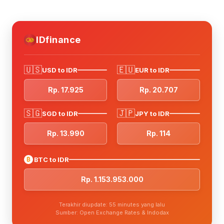
IDfinance
🇺🇸
🇪🇺
USD to IDR
EUR to IDR
Rp. 17.925
Rp. 20.707
🇸🇬
🇯🇵
SGD to IDR
JPY to IDR
Rp. 13.990
Rp. 114
₿
BTC to IDR
Rp. 1.153.953.000
Terakhir diupdate: 55 minutes yang lalu
Sumber: Open Exchange Rates & Indodax