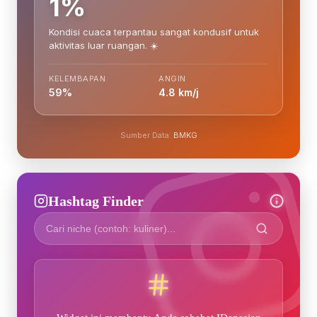
1%
Kondisi cuaca terpantau sangat kondusif untuk
aktivitas luar ruangan. ☀️
KELEMBAPAN
ANGIN
59%
4.8 km/j
Sumber Data:
BMKG
Hashtag Finder