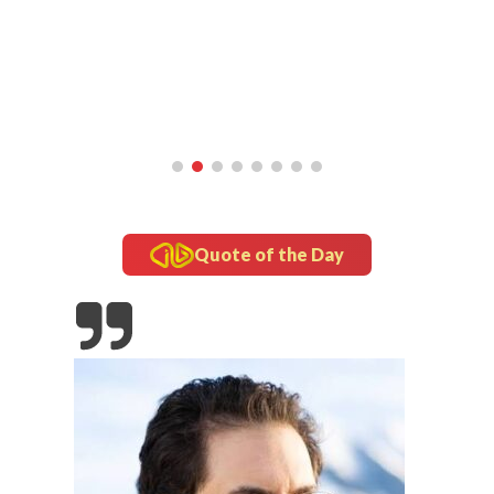
th
check-up
5 Manfaat Mentimun Bagi Kesehatan yang Jarang
Diketahui
Quote of the Day