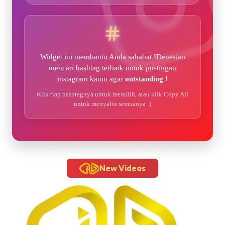
Widget ini membantu Anda sahabat IDenesian
mencari hashtag terbaik untuk postingan
instagram kamu agar
outstanding !
Klik tiap hashtagnya untuk memilih, atau klik Copy All
untuk menyalin semuanya :)
New Videos