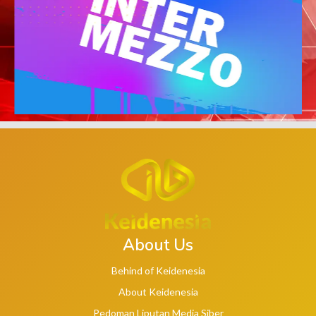
About Us
Behind of Keidenesia
About Keidenesia
Pedoman Liputan Media Siber