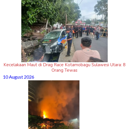
Kecelakaan Maut di Drag Race Kotamobagu Sulawesi Utara: 8
Orang Tewas
10 August 2026