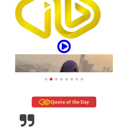
Quote of the Day
updates
Tampil Nyentrik di The Sounds Project, Naykilla
Curi Perhatian