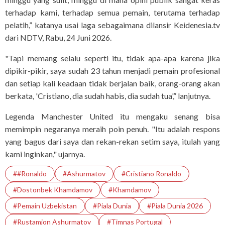
terhadap kami, terhadap semua pemain, terutama terhadap
pelatih,” katanya usai laga sebagaimana dilansir Keidenesia.tv
dari NDTV, Rabu, 24 Juni 2026.
"Tapi memang selalu seperti itu, tidak apa-apa karena jika
dipikir-pikir, saya sudah 23 tahun menjadi pemain profesional
dan setiap kali keadaan tidak berjalan baik, orang-orang akan
berkata, 'Cristiano, dia sudah habis, dia sudah tua',” lanjutnya.
Legenda Manchester United itu mengaku senang bisa
memimpin negaranya meraih poin penuh. "Itu adalah respons
yang bagus dari saya dan rekan-rekan setim saya, itulah yang
kami inginkan," ujarnya.
##Ronaldo
#Ashurmatov
#Cristiano Ronaldo
#Dostonbek Khamdamov
#Khamdamov
#pemain Uzbekistan
#Piala Dunia
#Piala Dunia 2026
#Rustamjon Ashurmatov
#Timnas Portugal