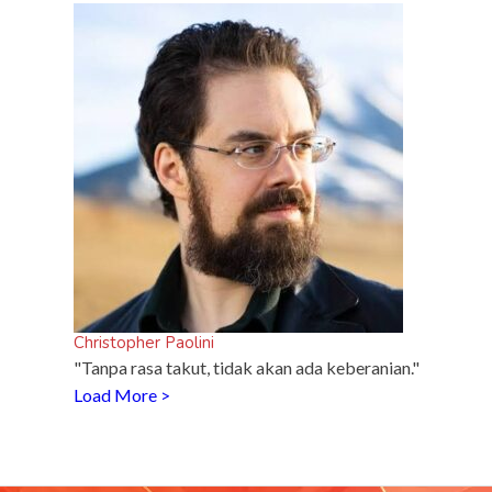
spor
R
 di
Christopher Paolini
"Tanpa rasa takut, tidak akan ada keberanian."
Load More >