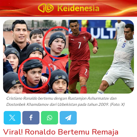
Cristiano Ronaldo bertemu dengan Rustamjon Ashurmatov dan
Dostonbek Khamdamov dari Uzbekistan pada tahun 2009. (Foto: X)
Viral! Ronaldo Bertemu Remaja