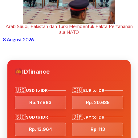
Arab Saudi, Pakistan dan Turki Membentuk Pakta Pertahanan
ala NATO
8 August 2026
IDfinance
🇺🇸
🇪🇺
USD to IDR
EUR to IDR
Rp. 17.863
Rp. 20.635
🇸🇬
🇯🇵
SGD to IDR
JPY to IDR
Rp. 13.964
Rp. 113