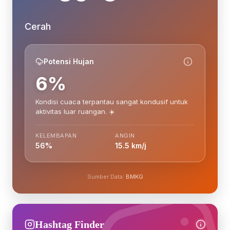
Cerah
Potensi Hujan
6%
Kondisi cuaca terpantau sangat kondusif untuk
aktivitas luar ruangan. ☀️
KELEMBAPAN
ANGIN
56%
15.5 km/j
Sumber Data:
BMKG
Hashtag Finder