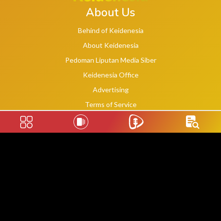
About Us
Behind of Keidenesia
About Keidenesia
Pedoman Liputan Media Siber
Keidenesia Office
Advertising
Terms of Service
Privacy Policy
Social Links
2020 -
2026
©
keidenesia.tv
WebDev By Makassar Website