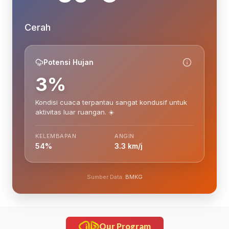
Cerah
Potensi Hujan
3%
Kondisi cuaca terpantau sangat kondusif untuk
aktivitas luar ruangan. ☀️
KELEMBAPAN
ANGIN
54%
3.3 km/j
Sumber Data:
BMKG
Our Program