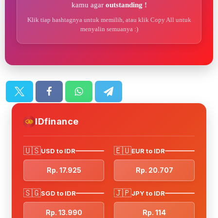
kamu agar
outstanding !
Klik tiap hashtagnya untuk memilih, atau klik Copy All untuk
menyalin semuanya :)
IDfinance
🇺🇸
🇪🇺
USD to IDR
EUR to IDR
Rp. 17.925
Rp. 20.707
🇸🇬
🇯🇵
SGD to IDR
JPY to IDR
Rp. 13.990
Rp. 114