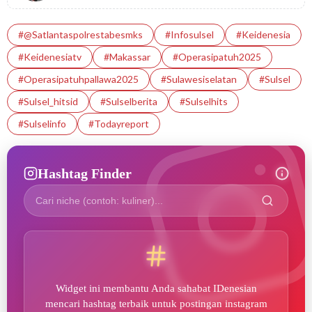
#@satlantaspolrestabesmks
#infosulsel
#Keidenesia
#Keidenesiatv
#makassar
#operasipatuh2025
#operasipatuhpallawa2025
#sulawesiselatan
#Sulsel
#sulsel_hitsid
#sulselberita
#sulselhits
#sulselinfo
#Todayreport
Hashtag Finder
Widget ini membantu Anda sahabat IDenesian
mencari hashtag terbaik untuk postingan instagram