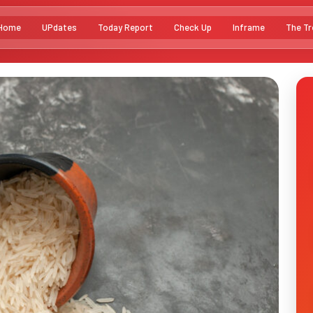
Home
UPdates
Today Report
Check Up
Inframe
The Tr