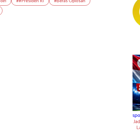
olri
##Presiden RI
#Beras Oplosan
kungan Hidup Puji
sportsholic
 Tamangapa Makassar
Jadwal Siaran Langsung Piala AFF 2026:
Laga Hidup Mati Singapura Vs Timnas
Indonesia