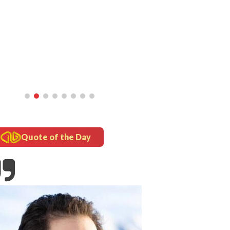
inframe
5 Fakta Unik Kerak Telor, Kuliner
Legendaris Khas Betawi
Quote of the Day