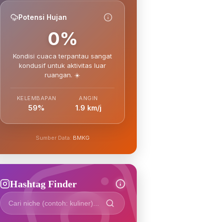
Potensi Hujan
0%
Kondisi cuaca terpantau sangat
kondusif untuk aktivitas luar
ruangan. ☀️
KELEMBAPAN
ANGIN
59%
1.9 km/j
Sumber Data:
BMKG
Hashtag Finder