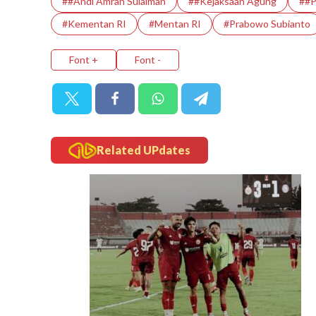
##Andi Amran Sulaiman
##Kejaksaan Agung
##P
#Kementan RI
#Mentan RI
#prabowo Subianto
Font +
Font -
Related UPdates
today-report
Menteri Ling
Pembenahan TPA