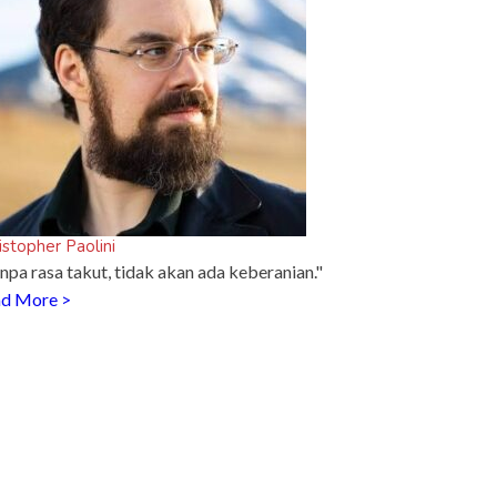
istopher Paolini
npa rasa takut, tidak akan ada keberanian."
d More >