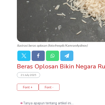
Ilustrasi beras oplosan (foto:freepik/KamranAydinov)
Beras Oplosan Bikin Negara Ru
21 July 2025
Font +
Font -
✦