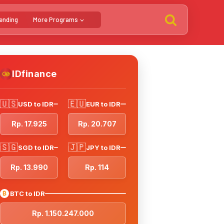
ending
More Programs
IDfinance
🇺🇸
🇪🇺
USD to IDR
EUR to IDR
Rp. 17.925
Rp. 20.707
🇸🇬
🇯🇵
SGD to IDR
JPY to IDR
Rp. 13.990
Rp. 114
₿
BTC to IDR
Rp. 1.150.247.000