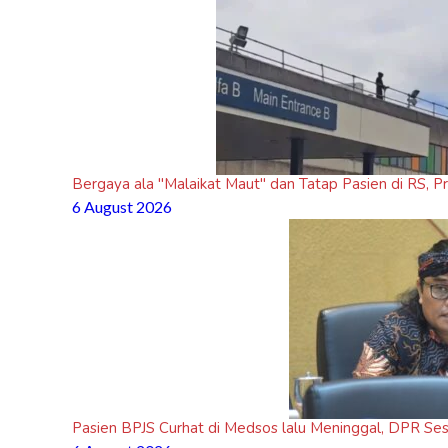
Bergaya ala "Malaikat Maut" dan Tatap Pasien di RS, P
6 August 2026
Pasien BPJS Curhat di Medsos lalu Meninggal, DPR Se