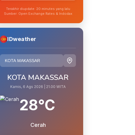
Terakhir diupdate: 20 minutes yang lalu
Sumber: Open Exchange Rates & Indodax
IDweather
KOTA MAKASSAR
Kamis, 6 Ags 2026 | 21.00 WITA
28°C
Cerah