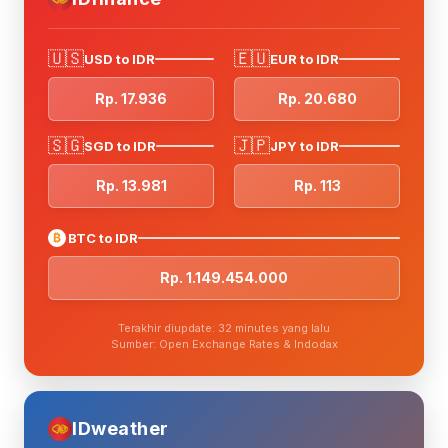
🇺🇸
🇪🇺
USD to IDR
EUR to IDR
Rp. 17.936
Rp. 20.680
🇸🇬
🇯🇵
SGD to IDR
JPY to IDR
Rp. 13.981
Rp. 113
₿
BTC to IDR
Rp. 1.149.454.000
Terakhir diupdate: 32 minutes yang lalu
Sumber: Open Exchange Rates & Indodax
IDweather