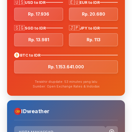
🇺🇸
🇪🇺
USD to IDR
EUR to IDR
Rp. 17.936
Rp. 20.680
🇸🇬
🇯🇵
SGD to IDR
JPY to IDR
Rp. 13.981
Rp. 113
₿
BTC to IDR
Rp. 1.153.641.000
Terakhir diupdate: 53 minutes yang lalu
Sumber: Open Exchange Rates & Indodax
IDweather