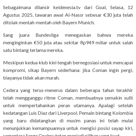
Sebagaimana dilansir keidenesia.tv dari Goal, Selasa, 12
Agustus 2025, tawaran awal Al-Nassr sebesar €30 juta telah
ditolak mentah-mentah oleh Bayern Munich.
Sang juara Bundesliga menegaskan bahwa mereka
menginginkan €50 juta atau sekitar Rp949 miliar untuk salah
satu bintang terlama mereka.
Meskipun kedua klub kini tengah bernegosiasi untuk mencapai
kompromi, sikap Bayern sederhana: jika Coman ingin pergi,
biayanya tidak akan murah.
Cedera yang terus-menerus dalam beberapa tahun terakhir
telah mengganggu ritme Coman, membuatnya semakin sulit
untuk mempertahankan peran utamanya. Apalagi setelah
kedatangan Luis Diaz dari Liverpool. Pemain bintang Kolombia
yang baru didatangkan di musim panas ini telah mulai
menunjukkan kemampuannya untuk mengisi posisi sayap kiri,
sementara Serge Gnabry tetap menjadi pilihan yang kuat.