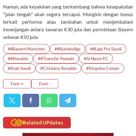
Namun, ada keyakinan yang berkembang bahwa kesepakatan
"jalan tengah" akan segera tercapai. Mungkin dengan bonus
terkait performa atau tambahan untuk menjembatani
kesenjangan antara tawaran €30 juta dan permintaan Bayern
sebesar €50 juta.
##Bayern Munchen
##Bundesliga
##Liga Pro Saudi
##Ronaldo
##Transfer Pemain
#Al Nassr FC
#Arab Saudi
#Cristiano Ronaldo
#Kingsley Coman
Font +
Font -
Related UPdates