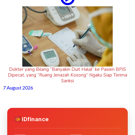
Dokter yang Bilang “Banyakin Duit Halal” ke Pasien BPJS
Dipecat, yang “Ruang Jenazah Kosong” Ngaku Siap Terima
Sanksi
7 August 2026
IDfinance