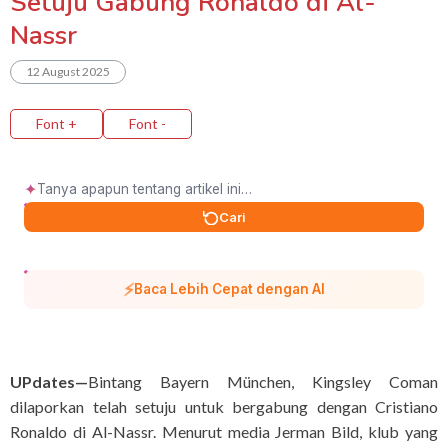
Setuju Gabung Ronaldo di Al-
Nassr
12 August 2025
Font +
Font -
✦
Cari
⚡
Baca Lebih Cepat dengan AI
UPdates—
Bintang Bayern München, Kingsley Coman
dilaporkan telah setuju untuk bergabung dengan Cristiano
Ronaldo di Al-Nassr. Menurut media Jerman Bild, klub yang