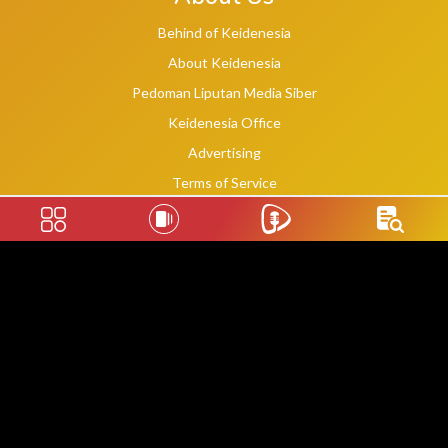
Behind of Keidenesia
About Keidenesia
Pedoman Liputan Media Siber
Keidenesia Office
Advertising
Terms of Service
Privacy Policy
Social Links
2020 -
2026
©
keidenesia.tv
WebDev By Makassar Website