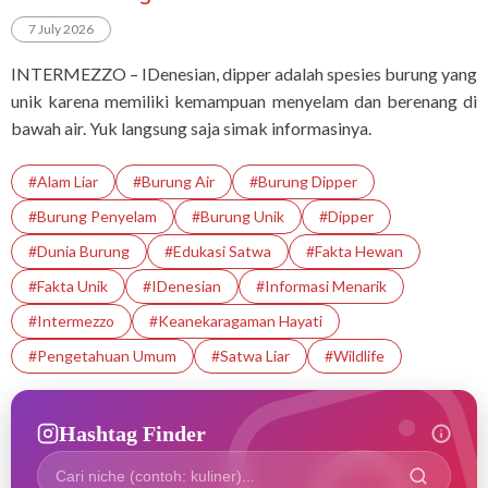
7 July 2026
INTERMEZZO – IDenesian, dipper adalah spesies burung yang
unik karena memiliki kemampuan menyelam dan berenang di
bawah air. Yuk langsung saja simak informasinya.
#Alam Liar
#Burung Air
#Burung Dipper
#Burung Penyelam
#Burung Unik
#Dipper
#Dunia Burung
#Edukasi Satwa
#Fakta Hewan
#Fakta Unik
#IDenesian
#Informasi Menarik
#intermezzo
#Keanekaragaman Hayati
#Pengetahuan Umum
#satwa Liar
#Wildlife
Hashtag Finder