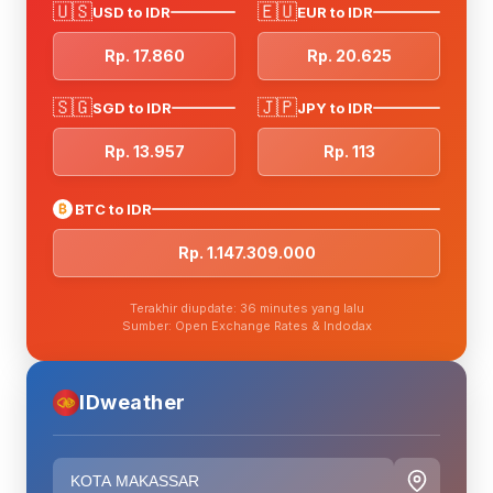
🇺🇸
🇪🇺
USD to IDR
EUR to IDR
Rp. 17.860
Rp. 20.625
🇸🇬
🇯🇵
SGD to IDR
JPY to IDR
Rp. 13.957
Rp. 113
₿
BTC to IDR
Rp. 1.147.309.000
Terakhir diupdate: 36 minutes yang lalu
Sumber: Open Exchange Rates & Indodax
IDweather