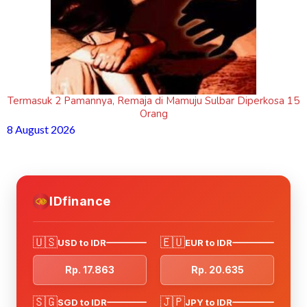
Termasuk 2 Pamannya, Remaja di Mamuju Sulbar Diperkosa 15
Orang
8 August 2026
IDfinance
🇺🇸
🇪🇺
USD to IDR
EUR to IDR
Rp. 17.863
Rp. 20.635
🇸🇬
🇯🇵
SGD to IDR
JPY to IDR