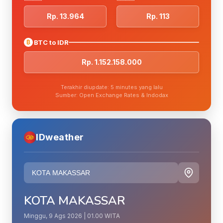
Rp. 13.964
Rp. 113
₿
BTC to IDR
Rp. 1.152.158.000
Terakhir diupdate: 5 minutes yang lalu
Sumber: Open Exchange Rates & Indodax
IDweather
KOTA MAKASSAR
Minggu, 9 Ags 2026 | 01.00 WITA