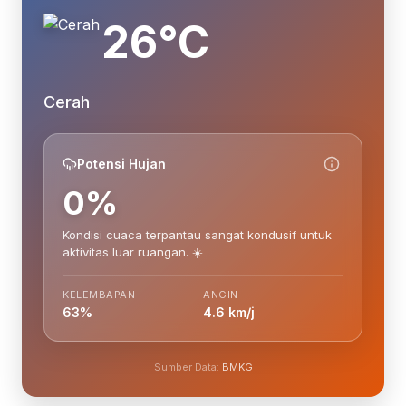
26°C
Cerah
Potensi Hujan
0%
Kondisi cuaca terpantau sangat kondusif untuk
aktivitas luar ruangan. ☀️
KELEMBAPAN
ANGIN
63%
4.6 km/j
Sumber Data:
BMKG