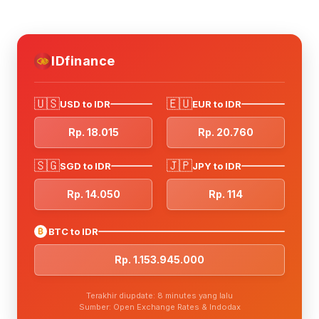
IDfinance
🇺🇸
🇪🇺
USD to IDR
EUR to IDR
Rp. 18.015
Rp. 20.760
🇸🇬
🇯🇵
SGD to IDR
JPY to IDR
Rp. 14.050
Rp. 114
₿
BTC to IDR
Rp. 1.153.945.000
Terakhir diupdate: 8 minutes yang lalu
Sumber: Open Exchange Rates & Indodax