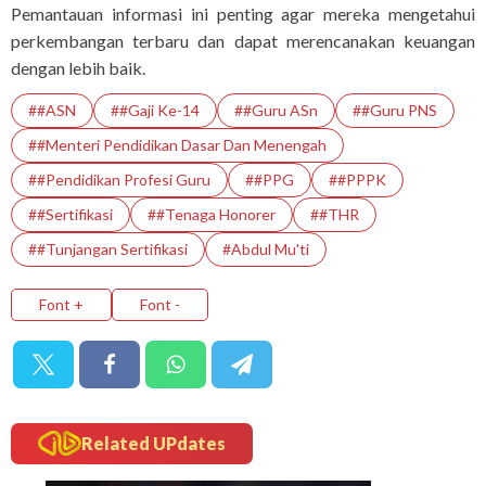
Pemantauan informasi ini penting agar mereka mengetahui
perkembangan terbaru dan dapat merencanakan keuangan
dengan lebih baik.
##ASN
##Gaji Ke-14
##Guru ASn
##guru PNS
##Menteri Pendidikan Dasar Dan Menengah
##Pendidikan Profesi Guru
##PPG
##PPPK
##Sertifikasi
##tenaga Honorer
##THR
##Tunjangan Sertifikasi
#abdul Mu'ti
Font +
Font -
Related UPdates