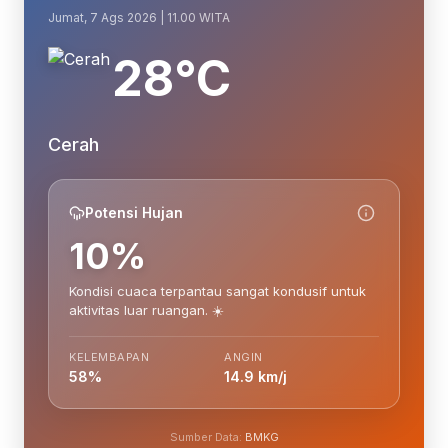
Jumat, 7 Ags 2026 | 11.00 WITA
28°C
Cerah
Potensi Hujan
10%
Kondisi cuaca terpantau sangat kondusif untuk
aktivitas luar ruangan. ☀️
KELEMBAPAN
ANGIN
58%
14.9 km/j
Sumber Data:
BMKG