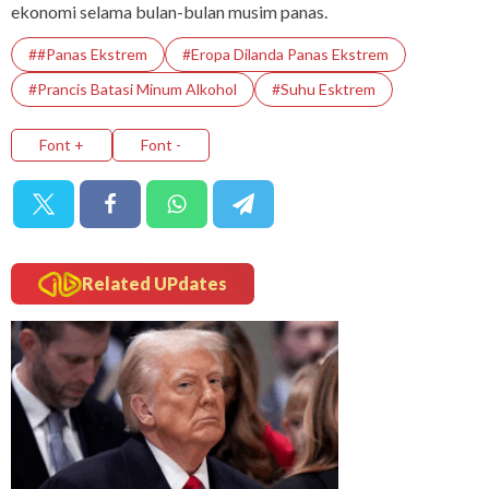
ekonomi selama bulan-bulan musim panas.
##Panas Ekstrem
#Eropa Dilanda Panas Ekstrem
#Prancis Batasi Minum Alkohol
#Suhu Esktrem
Font +
Font -
Related UPdates