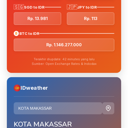
🇸🇬
🇯🇵
SGD to IDR
JPY to IDR
Rp. 13.981
Rp. 113
₿
BTC to IDR
Rp. 1.146.277.000
Terakhir diupdate: 42 minutes yang lalu
Sumber: Open Exchange Rates & Indodax
IDweather
KOTA MAKASSAR