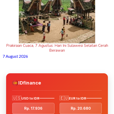
Prakiraan Cuaca, 7 Agustus: Hari Ini Sulawesi Selatan Cerah
Berawan
7 August 2026
IDfinance
🇺🇸
🇪🇺
USD to IDR
EUR to IDR
Rp. 17.936
Rp. 20.680