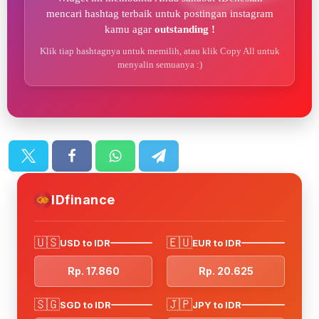
mencari hashtag terbaik untuk postingan instagram
kamu agar
outstanding !
Klik tiap hashtagnya untuk memilih, atau klik Copy All untuk
menyalin semuanya :)
IDfinance
🇺🇸
🇪🇺
USD to IDR
EUR to IDR
Rp. 17.860
Rp. 20.625
🇸🇬
🇯🇵
SGD to IDR
JPY to IDR