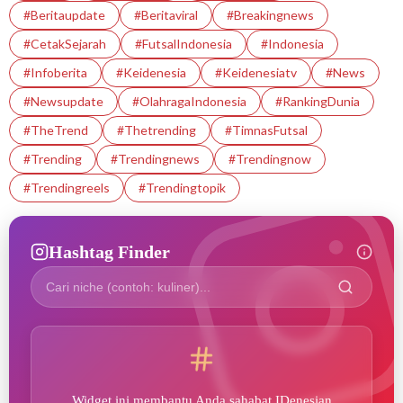
#beritaupdate
#beritaviral
#breakingnews
#CetakSejarah
#FutsalIndonesia
#indonesia
#infoberita
#Keidenesia
#Keidenesiatv
#News
#newsupdate
#OlahragaIndonesia
#RankingDunia
#TheTrend
#thetrending
#TimnasFutsal
#Trending
#trendingnews
#trendingnow
#trendingreels
#trendingtopik
Hashtag Finder
Widget ini membantu Anda sahabat IDenesian