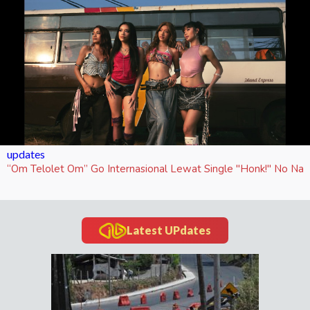
updates
“Om Telolet Om” Go Internasional Lewat Single "Honk!" No Na
Latest UPdates