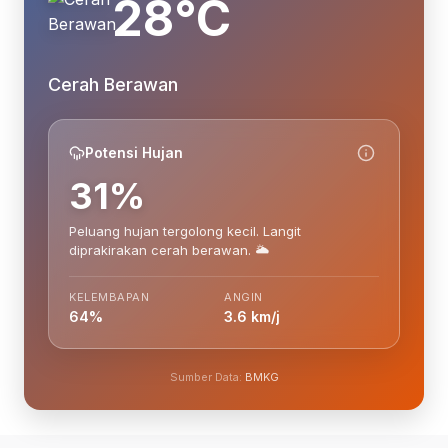
28°C
Cerah Berawan
Potensi Hujan
31%
Peluang hujan tergolong kecil. Langit
diprakirakan cerah berawan. 🌥️
KELEMBAPAN
ANGIN
64%
3.6 km/j
Sumber Data:
BMKG