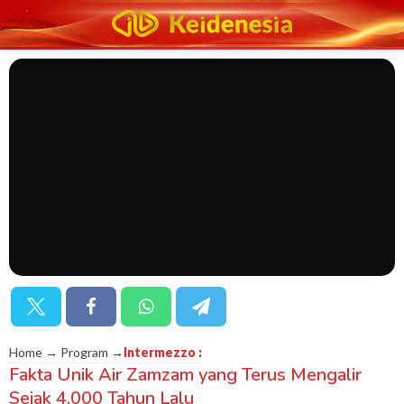
Home → Program →
Intermezzo
:
Fakta Unik Air Zamzam yang Terus Mengalir
Sejak 4.000 Tahun Lalu