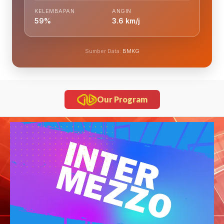
KELEMBAPAN
ANGIN
59%
3.6 km/j
Sumber Data:
BMKG
Our Program