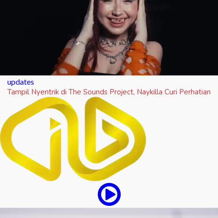
updates
Tampil Nyentrik di The Sounds Project, Naykilla Curi Perhatian