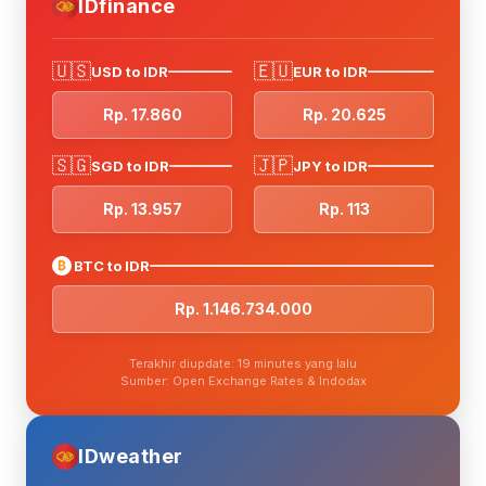
IDfinance
🇺🇸
🇪🇺
USD to IDR
EUR to IDR
Rp. 17.860
Rp. 20.625
🇸🇬
🇯🇵
SGD to IDR
JPY to IDR
Rp. 13.957
Rp. 113
₿
BTC to IDR
Rp. 1.146.734.000
Terakhir diupdate: 19 minutes yang lalu
Sumber: Open Exchange Rates & Indodax
IDweather