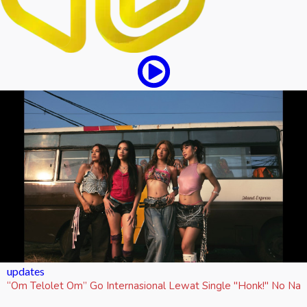
updates
“Om Telolet Om” Go Internasional Lewat Single "Honk!" No Na