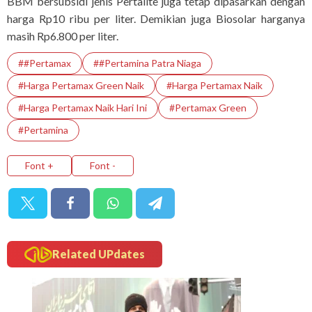
BBM bersubsidi jenis Pertalite juga tetap dipasarkan dengan
harga Rp10 ribu per liter. Demikian juga Biosolar harganya
masih Rp6.800 per liter.
##Pertamax
##Pertamina Patra Niaga
#Harga Pertamax Green Naik
#Harga Pertamax Naik
#Harga Pertamax Naik Hari Ini
#Pertamax Green
#Pertamina
Font +
Font -
Related UPdates