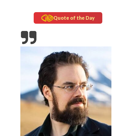
Quote of the Day
 Laga
esia
inframe
5 Fakta Unik Kerak Telor, Kuliner Legendaris Khas
Betawi