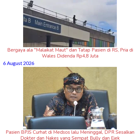
Bergaya ala "Malaikat Maut" dan Tatap Pasien di RS, Pria di
Wales Didenda Rp4,8 Juta
6 August 2026
Pasien BPJS Curhat di Medsos lalu Meninggal, DPR Sesalkan
Dokter dan Nakes yang Sempat Bully dan Ejek