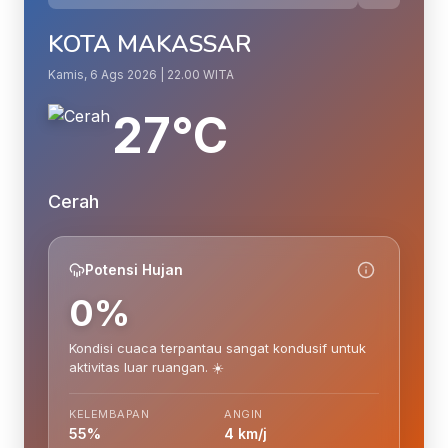
KOTA MAKASSAR
Kamis, 6 Ags 2026 | 22.00 WITA
27°C
Cerah
Potensi Hujan
0%
Kondisi cuaca terpantau sangat kondusif untuk
aktivitas luar ruangan. ☀️
KELEMBAPAN
ANGIN
55%
4 km/j