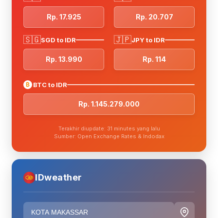
Rp. 17.925
Rp. 20.707
🇸🇬
🇯🇵
SGD to IDR
JPY to IDR
Rp. 13.990
Rp. 114
₿
BTC to IDR
Rp. 1.145.279.000
Terakhir diupdate: 31 minutes yang lalu
Sumber: Open Exchange Rates & Indodax
IDweather