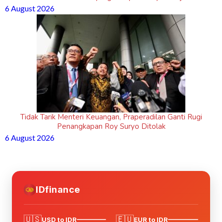
6 August 2026
Tidak Tarik Menteri Keuangan, Praperadilan Ganti Rugi
Penangkapan Roy Suryo Ditolak
6 August 2026
IDfinance
🇺🇸
🇪🇺
USD to IDR
EUR to IDR