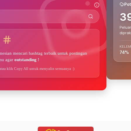
Pot
3
Peluan
diprak
KELE
74%
esian mencari hashtag terbaik untuk postingan
mu agar
outstanding !
atau klik Copy All untuk menyalin semuanya :)