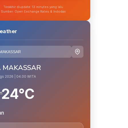
Terakhir diupdate: 13 minutes yang lalu
Sumber: Open Exchange Rates & Indodax
eather
A MAKASSAR
Ags 2026 | 04.00 WITA
24°C
an