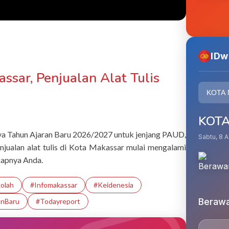
IDw
ssar, Penjualan Alat Tulis
KOT
nya Tahun Ajaran Baru 2026/2027 untuk jenjang PAUD,
Sabtu, 8 
ualan alat tulis di Kota Makassar mulai mengalami
kapnya Anda.
olah
#infomakassar
#Keidenesia
Beraw
anBaru
#Todayreport