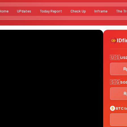
Home
UPdates
Today Report
Check Up
Inframe
The Tr
IDf
🇺🇸
USD
R
🇸🇬
SGD
R
₿
BTC t