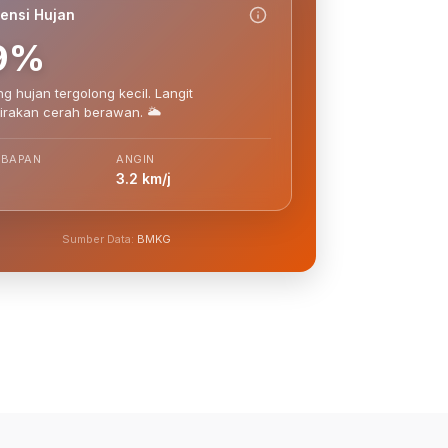
ensi Hujan
9%
g hujan tergolong kecil. Langit
irakan cerah berawan. 🌥️
MBAPAN
ANGIN
3.2 km/j
Sumber Data:
BMKG