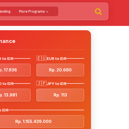
ending
More Programs
inance
🇪🇺
 to IDR
EUR to IDR
p. 17.936
Rp. 20.680
🇯🇵
 to IDR
JPY to IDR
p. 13.981
Rp. 113
o IDR
Rp. 1.155.439.000