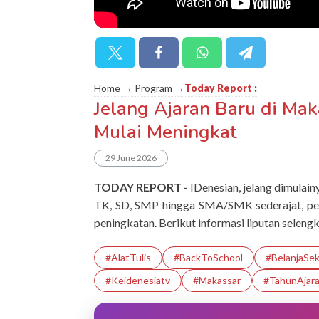
Home → Program →
Today Report
:
Jelang Ajaran Baru di Maka
Mulai Meningkat
29 June 2026
TODAY REPORT -
IDenesian, jelang dimulai
TK, SD, SMP hingga SMA/SMK sederajat, penj
peningkatan. Berikut informasi liputan seleng
#AlatTulis
#BackToSchool
#BelanjaSek
#Keidenesiatv
#makassar
#TahunAjar