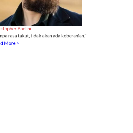
istopher Paolini
npa rasa takut, tidak akan ada keberanian."
d More >