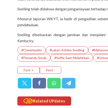
Snelling telah didakwa dengan penganiayaan terhadap
Menurut laporan WKYT, ia hadir di pengadilan seben
pendahuluan.
Snelling dibebaskan dengan jaminan dan menjalani 
Kentucky.
#Cheerleader
#Laken Ashlee Snelling
#Mahasiswi
#Pemandu Sorak
#Selfie Saat Melahirkan
#Unive
Font +
Font -
Related UPdates
the-cine