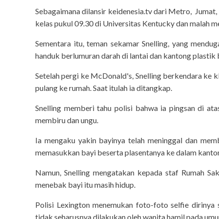
Sebagaimana dilansir keidenesia.tv dari Metro, Juma
kelas pukul 09.30 di Universitas Kentucky dan malah m
Sementara itu, teman sekamar Snelling, yang mendu
handuk berlumuran darah di lantai dan kantong plastik b
Setelah pergi ke McDonald's, Snelling berkendara ke k
pulang ke rumah. Saat itulah ia ditangkap.
Snelling memberi tahu polisi bahwa ia pingsan di at
membiru dan ungu.
Ia mengaku yakin bayinya telah meninggal dan memb
memasukkan bayi beserta plasentanya ke dalam kanton
Namun, Snelling mengatakan kepada staf Rumah Saki
menebak bayi itu masih hidup.
Polisi Lexington menemukan foto-foto selfie dirinya 
tidak seharusnya dilakukan oleh wanita hamil pada um