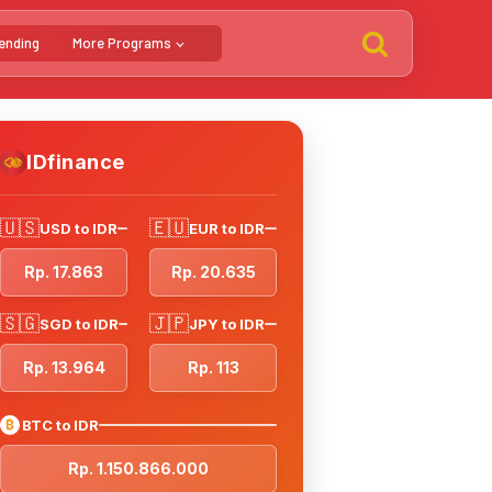
ending
More Programs
IDfinance
🇺🇸
🇪🇺
USD to IDR
EUR to IDR
Rp. 17.863
Rp. 20.635
🇸🇬
🇯🇵
SGD to IDR
JPY to IDR
Rp. 13.964
Rp. 113
₿
BTC to IDR
Rp. 1.150.866.000