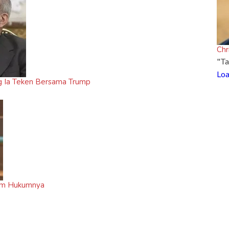
Chr
"Ta
Loa
ng Ia Teken Bersama Trump
ram Hukumnya