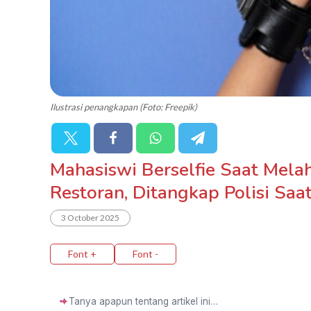
Ilustrasi penangkapan (Foto: Freepik)
Mahasiswi Berselfie Saat Melah
Restoran, Ditangkap Polisi Saa
3 October 2025
Font +
Font -
✦