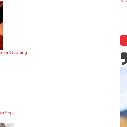
Viral, Ibu Asal Madura Jualan 
ucky Strike, Kisah Kapten John
di Makkah Arab Saudi
tle di Battle of The Bulge
kosa 15 Orang
ih Sepi