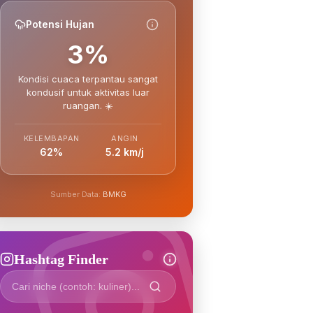
Potensi Hujan
3%
Kondisi cuaca terpantau sangat
kondusif untuk aktivitas luar
ruangan. ☀️
KELEMBAPAN
ANGIN
62%
5.2 km/j
Sumber Data:
BMKG
Hashtag Finder