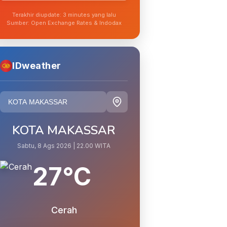
Terakhir diupdate: 3 minutes yang lalu
Sumber: Open Exchange Rates & Indodax
IDweather
KOTA MAKASSAR
Sabtu, 8 Ags 2026 | 22.00 WITA
27°C
Cerah