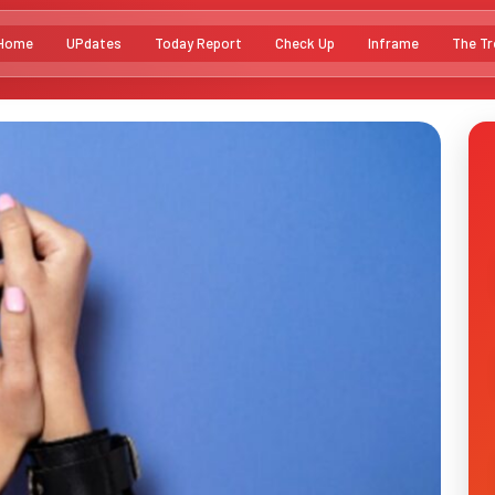
Home
UPdates
Today Report
Check Up
Inframe
The Tr