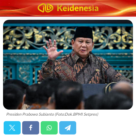
Presiden Prabowo Subianto (Foto:Dok.BPMI Setpres)