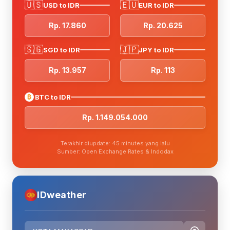
🇺🇸
🇪🇺
USD to IDR
EUR to IDR
Rp. 17.860
Rp. 20.625
🇸🇬
🇯🇵
SGD to IDR
JPY to IDR
Rp. 13.957
Rp. 113
₿
BTC to IDR
Rp. 1.149.054.000
Terakhir diupdate: 45 minutes yang lalu
Sumber: Open Exchange Rates & Indodax
IDweather