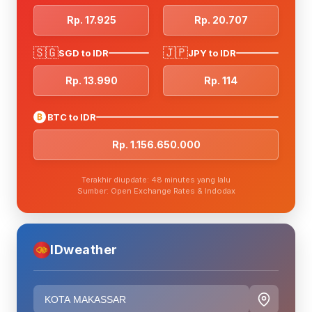
Rp. 17.925
Rp. 20.707
🇸🇬
🇯🇵
SGD to IDR
JPY to IDR
Rp. 13.990
Rp. 114
₿
BTC to IDR
Rp. 1.156.650.000
Terakhir diupdate: 48 minutes yang lalu
Sumber: Open Exchange Rates & Indodax
IDweather