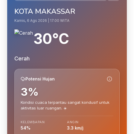
KOTA MAKASSAR
Kamis, 6 Ags 2026 | 17.00 WITA
30°C
Cerah
Potensi Hujan
3%
Kondisi cuaca terpantau sangat kondusif untuk
aktivitas luar ruangan. ☀️
KELEMBAPAN
ANGIN
54%
3.3 km/j