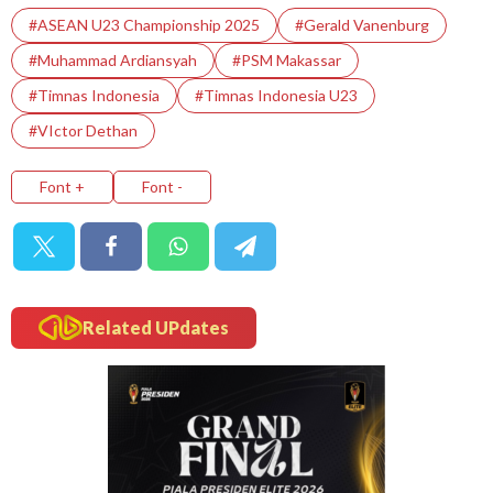
#ASEAN U23 Championship 2025
#Gerald Vanenburg
#Muhammad Ardiansyah
#PSM Makassar
#Timnas Indonesia
#Timnas Indonesia U23
#VIctor Dethan
Font +
Font -
Related UPdates