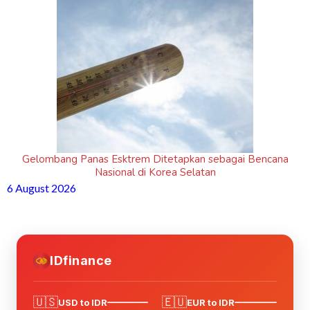
Gelombang Panas Esktrem Ditetapkan sebagai Bencana
Nasional di Korea Selatan
6 August 2026
IDfinance
🇺🇸
🇪🇺
USD to IDR
EUR to IDR