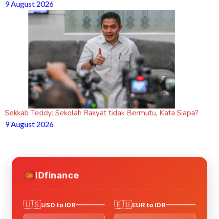
9 August 2026
Sekkab Teddy: Sekolah Rakyat tidak Bermutu, Kata Siapa?
9 August 2026
IDfinance
🇺🇸
🇪🇺
USD to IDR
EUR to IDR