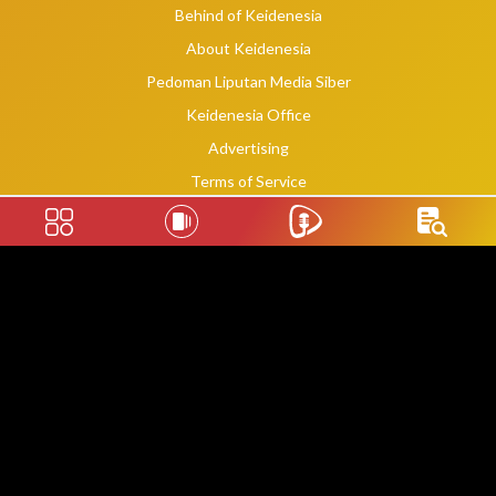
Behind of Keidenesia
About Keidenesia
Pedoman Liputan Media Siber
Keidenesia Office
Advertising
Terms of Service
Privacy Policy
Social Links
2020 -
2026
©
keidenesia.tv
WebDev By Makassar Website