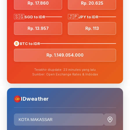
Rp. 17.860
Rp. 20.625
🇸🇬
🇯🇵
SGD to IDR
JPY to IDR
Rp. 13.957
Rp. 113
₿
BTC to IDR
Rp. 1.149.054.000
Terakhir diupdate: 23 minutes yang lalu
Sumber: Open Exchange Rates & Indodax
IDweather