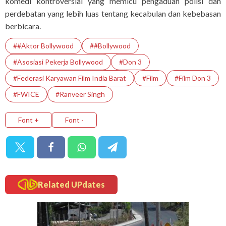
komedi kontroversial yang memicu pengaduan polisi dan
perdebatan yang lebih luas tentang kecabulan dan kebebasan
berbicara.
##Aktor Bollywood
##Bollywood
#asosiasi Pekerja Bollywood
#Don 3
#Federasi Karyawan Film India Barat
#film
#film Don 3
#FWICE
#Ranveer Singh
Font +
Font -
Related UPdates