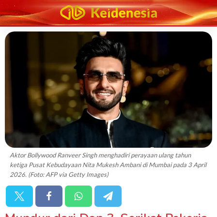
Aktor Bollywood Ranveer Singh menghadiri perayaan ulang tahun
ketiga Pusat Kebudayaan Nita Mukesh Ambani di Mumbai pada 3 April
2026. (Foto: AFP via Getty Images)