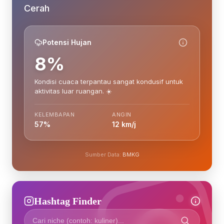
Cerah
Potensi Hujan
8%
Kondisi cuaca terpantau sangat kondusif untuk
aktivitas luar ruangan. ☀️
KELEMBAPAN
ANGIN
57%
12 km/j
Sumber Data:
BMKG
Hashtag Finder