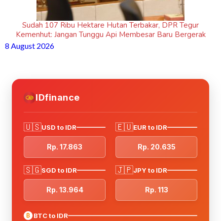
Sudah 107 Ribu Hektare Hutan Terbakar, DPR Tegur
Kemenhut: Jangan Tunggu Api Membesar Baru Bergerak
8 August 2026
IDfinance
🇺🇸
🇪🇺
USD to IDR
EUR to IDR
Rp. 17.863
Rp. 20.635
🇸🇬
🇯🇵
SGD to IDR
JPY to IDR
Rp. 13.964
Rp. 113
₿
BTC to IDR