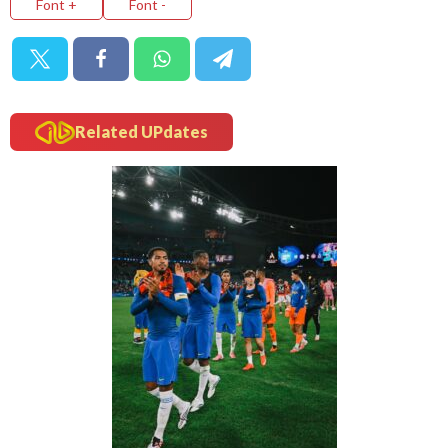
Font +
Font -
Related UPdates