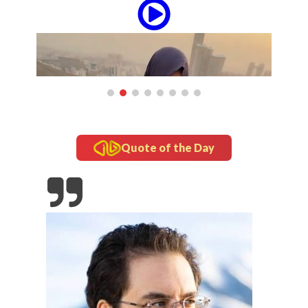
Quote of the Day
updates
Tampil Nyentrik di The Sounds Project, Naykilla
Curi Perhatian
o-Gado di