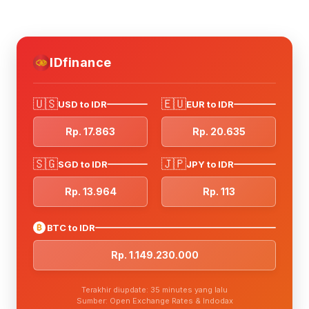
IDfinance
🇺🇸
🇪🇺
USD to IDR
EUR to IDR
Rp. 17.863
Rp. 20.635
🇸🇬
🇯🇵
SGD to IDR
JPY to IDR
Rp. 13.964
Rp. 113
₿
BTC to IDR
Rp. 1.149.230.000
Terakhir diupdate: 35 minutes yang lalu
Sumber: Open Exchange Rates & Indodax