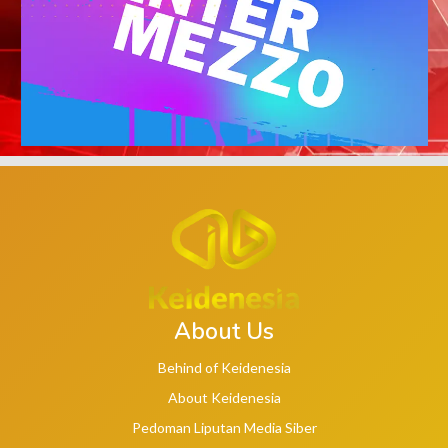
About Us
Behind of Keidenesia
About Keidenesia
Pedoman Liputan Media Siber