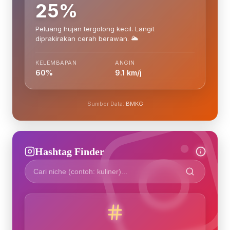
25%
Peluang hujan tergolong kecil. Langit
diprakirakan cerah berawan. 🌥️
KELEMBAPAN
ANGIN
60%
9.1 km/j
Sumber Data:
BMKG
Hashtag Finder