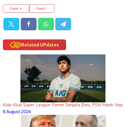
Font +
Font -
Related UPdates
Klub-Klub Super League Pamer Senjata Baru, PSM Masih Sepi
8 August 2026