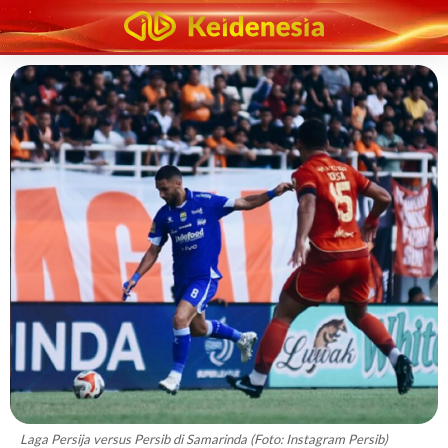
Laga Persija versus Persib di Samarinda (Foto: Instagram Persib)