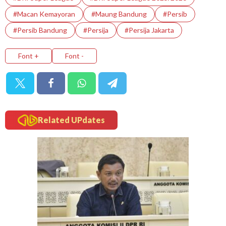
#Macan Kemayoran
#Maung Bandung
#Persib
#Persib Bandung
#Persija
#Persija Jakarta
Font +
Font -
Related UPdates