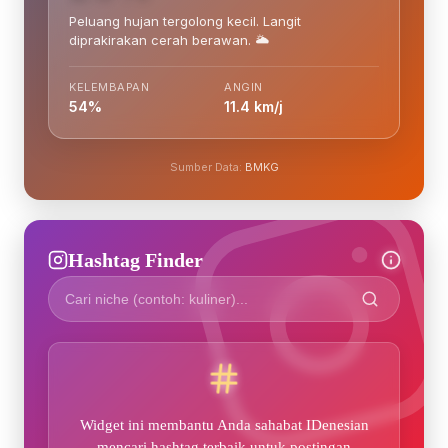
Peluang hujan tergolong kecil. Langit
diprakirakan cerah berawan. 🌥️
KELEMBAPAN
ANGIN
54%
11.4 km/j
Sumber Data:
BMKG
Hashtag Finder
Widget ini membantu Anda sahabat IDenesian
mencari hashtag terbaik untuk postingan