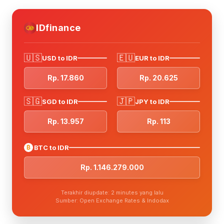
IDfinance
🇺🇸
🇪🇺
USD to IDR
EUR to IDR
Rp. 17.860
Rp. 20.625
🇸🇬
🇯🇵
SGD to IDR
JPY to IDR
Rp. 13.957
Rp. 113
₿
BTC to IDR
Rp. 1.146.279.000
Terakhir diupdate: 2 minutes yang lalu
Sumber: Open Exchange Rates & Indodax