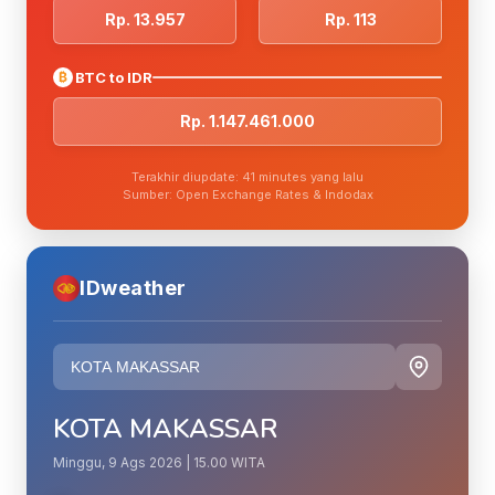
Rp. 13.957
Rp. 113
₿
BTC to IDR
Rp. 1.147.461.000
Terakhir diupdate: 41 minutes yang lalu
Sumber: Open Exchange Rates & Indodax
IDweather
KOTA MAKASSAR
Minggu, 9 Ags 2026 | 15.00 WITA