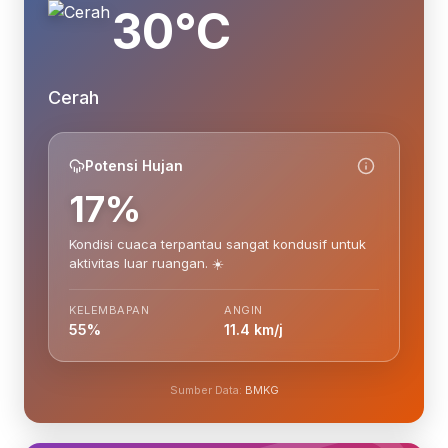
30°C
Cerah
Potensi Hujan
17%
Kondisi cuaca terpantau sangat kondusif untuk
aktivitas luar ruangan. ☀️
KELEMBAPAN
ANGIN
55%
11.4 km/j
Sumber Data:
BMKG