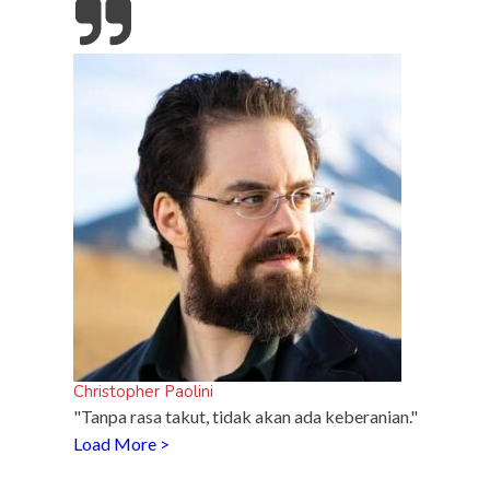
Tampil Nyentrik di The Sounds Project, Naykilla
Curi Perhatian
spor
R
 di
Christopher Paolini
"Tanpa rasa takut, tidak akan ada keberanian."
Load More >