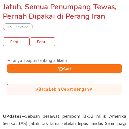
Jatuh, Semua Penumpang Tewas,
Pernah Dipakai di Perang Iran
16 June 2026
Font +
Font -
✦
Cari
⚡
Baca Lebih Cepat dengan AI
UPdates—
Sebuah pesawat pembom B-52 milik Amerika
Serikat (AS) jatuh tak lama setelah lepas landas Senin pagi