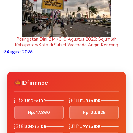
Peringatan Dini BMKG, 9 Agustus 2026: Sejumlah
Kabupaten/Kota di Sulsel Waspada Angin Kencang
9 August 2026
IDfinance
🇺🇸
🇪🇺
USD to IDR
EUR to IDR
Rp. 17.860
Rp. 20.625
🇸🇬
🇯🇵
SGD to IDR
JPY to IDR