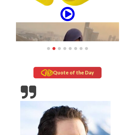
Quote of the Day
updates
Tampil Nyentrik di The Sounds Project, Naykilla
Curi Perhatian
Gado-Gado di