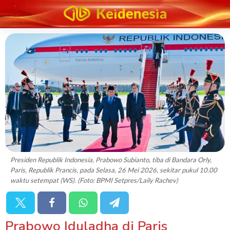
Presiden Republik Indonesia, Prabowo Subianto, tiba di Bandara Orly,
Paris, Republik Prancis, pada Selasa, 26 Mei 2026, sekitar pukul 10.00
waktu setempat (WS). (Foto: BPMI Setpres/Laily Rachev)
Prabowo Iduladha di Paris