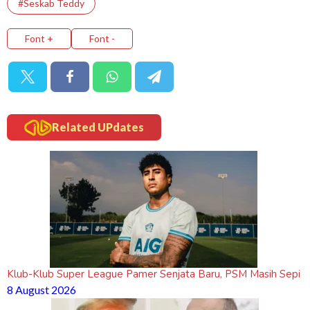
#Seskab Teddy
Font +
Font -
Related UPdates
Klub-Klub Super League Pamer Senjata Baru, PSM Masih Sepi
8 August 2026