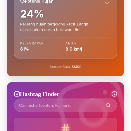
Potensi Hujan
24%
Peluang hujan tergolong kecil. Langit
diprakirakan cerah berawan. 🌥️
KELEMBAPAN
ANGIN
61%
8.9 km/j
Sumber Data:
BMKG
Hashtag Finder