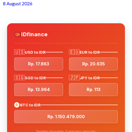
8 August 2026
IDfinance
🇺🇸
🇪🇺
USD to IDR
EUR to IDR
Rp. 17.863
Rp. 20.635
🇸🇬
🇯🇵
SGD to IDR
JPY to IDR
Rp. 13.964
Rp. 113
₿
BTC to IDR
Rp. 1.150.479.000
Terakhir diupdate: 5 minutes yang lalu