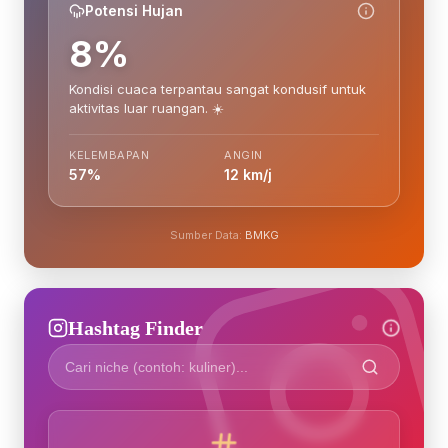
Potensi Hujan
8%
Kondisi cuaca terpantau sangat kondusif untuk
aktivitas luar ruangan. ☀️
KELEMBAPAN
ANGIN
57%
12 km/j
Sumber Data:
BMKG
Hashtag Finder