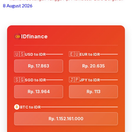
8 August 2026
IDfinance
🇺🇸
🇪🇺
USD to IDR
EUR to IDR
Rp. 17.863
Rp. 20.635
🇸🇬
🇯🇵
SGD to IDR
JPY to IDR
Rp. 13.964
Rp. 113
₿
BTC to IDR
Rp. 1.152.161.000