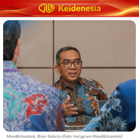
Mendiktisaintek, Brian Yuliarto (Foto: Instagram Mendiktisaintek)