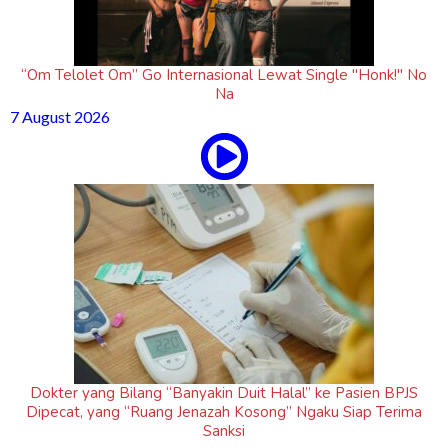
“Om Telolet Om” Go Internasional Lewat Single "Honk!" No
Na
7 August 2026
Dokter yang Bilang “Banyakin Duit Halal” ke Pasien BPJS
Dipecat, yang “Ruang Jenazah Kosong” Ngaku Siap Terima
Sanksi