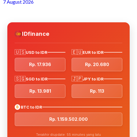
7 August 2026
IDfinance
🇺🇸
🇪🇺
USD to IDR
EUR to IDR
Rp. 17.936
Rp. 20.680
🇸🇬
🇯🇵
SGD to IDR
JPY to IDR
Rp. 13.981
Rp. 113
₿
BTC to IDR
Rp. 1.159.502.000
Terakhir diupdate: 55 minutes yang lalu