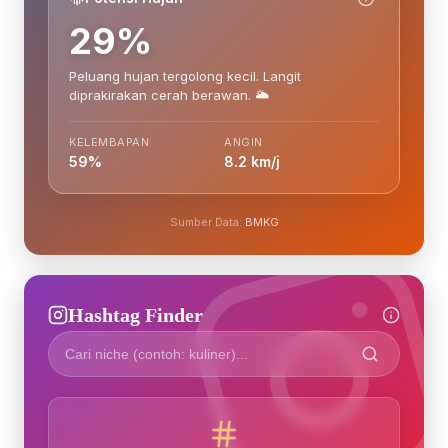
29%
Peluang hujan tergolong kecil. Langit
diprakirakan cerah berawan. 🌥️
KELEMBAPAN
ANGIN
59%
8.2 km/j
Sumber Data:
BMKG
Hashtag Finder