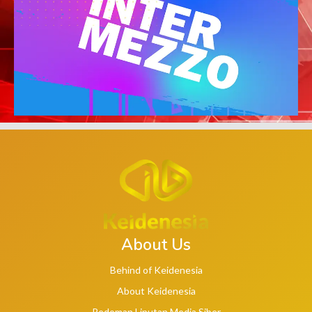
About Us
Behind of Keidenesia
About Keidenesia
Pedoman Liputan Media Siber