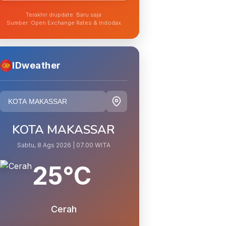
Terakhir diupdate: Baru saja
Sumber: Open Exchange Rates & Indodax
IDweather
KOTA MAKASSAR
Sabtu, 8 Ags 2026 | 07.00 WITA
25°C
Cerah