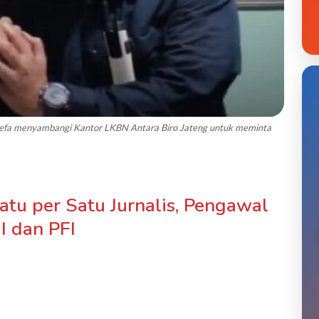
Sefa menyambangi Kantor LKBN Antara Biro Jateng untuk meminta
tu per Satu Jurnalis, Pengawal
I dan PFI