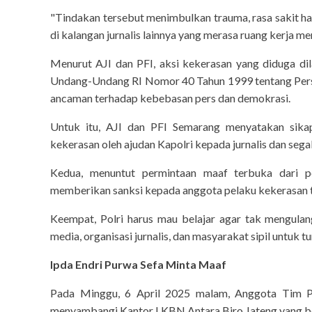
"Tindakan tersebut menimbulkan trauma, rasa sakit ha
di kalangan jurnalis lainnya yang merasa ruang kerja m
Menurut AJI dan PFI, aksi kekerasan yang diduga dil
Undang-Undang RI Nomor 40 Tahun 1999 tentang Pers.
ancaman terhadap kebebasan pers dan demokrasi.
Untuk itu, AJI dan PFI Semarang menyatakan sika
kekerasan oleh ajudan Kapolri kepada jurnalis dan sega
Kedua, menuntut permintaan maaf terbuka dari pel
memberikan sanksi kepada anggota pelaku kekerasan te
Keempat, ⁠Polri harus mau belajar agar tak mengula
media, organisasi jurnalis, dan masyarakat sipil untuk t
Ipda Endri Purwa Sefa Minta Maaf
Pada Minggu, 6 April 2025 malam, Anggota Tim Pe
menyambangi Kantor LKBN Antara Biro Jateng yang ber