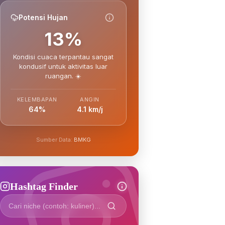
Potensi Hujan
13%
Kondisi cuaca terpantau sangat
kondusif untuk aktivitas luar
ruangan. ☀️
KELEMBAPAN
ANGIN
64%
4.1 km/j
Sumber Data:
BMKG
Hashtag Finder