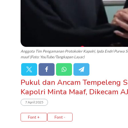
Anggota Tim Pengamanan Protokoler Kapolri, Ipda Endri Purwa 
maaf (Foto: YouTube/Tangkapan Layar)
Pukul dan Ancam Tempeleng Sa
Kapolri Minta Maaf, Dikecam AJ
7 April 2025
Font +
Font -