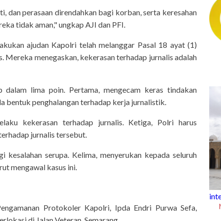
ti, dan perasaan direndahkan bagi korban, serta keresahan
ereka tidak aman," ungkap AJI dan PFI.
akukan ajudan Kapolri telah melanggar Pasal 18 ayat (1)
 Mereka menegaskan, kekerasan terhadap jurnalis adalah
p dalam lima poin. Pertama, mengecam keras tindakan
la bentuk penghalangan terhadap kerja jurnalistik.
aku kekerasan terhadap jurnalis. Ketiga, Polri harus
rhadap jurnalis tersebut.
ngi kesalahan serupa. Kelima, menyerukan kepada seluruh
urut mengawal kasus ini.
tipstrick
Tips Trick Today, Jumat 7 Agustus 2026
intermezzo
Mengenal M
ngamanan Protokoler Kapolri, Ipda Endri Purwa Sefa,
Tunisia y
lokasi di Jalan Veteran, Semarang.