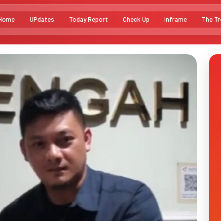
Home
UPdates
Today Report
Check Up
Inframe
The Tr