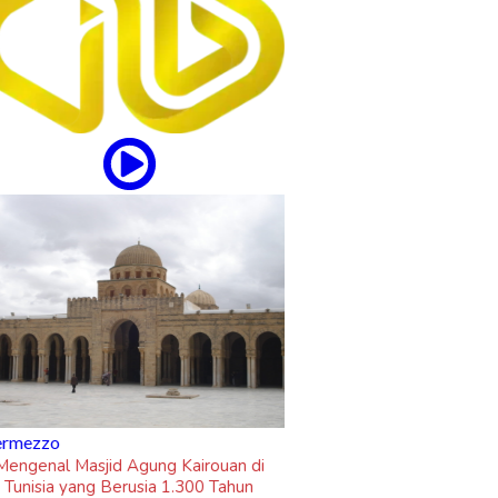
updates
“Om Telolet Om” Go Internasiona
Lewat Single "Honk!" No Na
asjid Agung Kairouan di
ang Berusia 1.300 Tahun