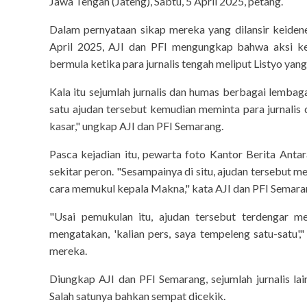
Jawa Tengah (Jateng), Sabtu, 5 April 2025, petang.
Dalam pernyataan sikap mereka yang dilansir keidenes
April 2025, AJI dan PFI mengungkap bahwa aksi kek
bermula ketika para jurnalis tengah meliput Listyo ya
Kala itu sejumlah jurnalis dan humas berbagai lemba
satu ajudan tersebut kemudian meminta para jurnal
kasar," ungkap AJI dan PFI Semarang.
Pasca kejadian itu, pewarta foto Kantor Berita Anta
sekitar peron. "Sesampainya di situ, ajudan tersebu
cara memukul kepala Makna," kata AJI dan PFI Semara
"Usai pemukulan itu, ajudan tersebut terdengar m
mengatakan, 'kalian pers, saya tempeleng satu-satu'
mereka.
Diungkap AJI dan PFI Semarang, sejumlah jurnalis la
Salah satunya bahkan sempat dicekik.