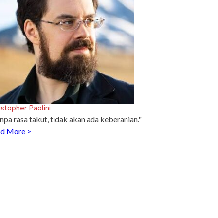
istopher Paolini
npa rasa takut, tidak akan ada keberanian."
d More >