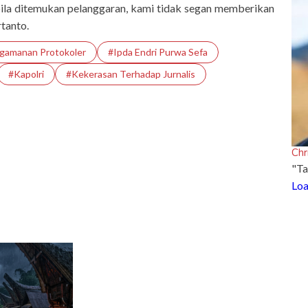
pabila ditemukan pelanggaran, kami tidak segan memberikan
rtanto.
gamanan Protokoler
#Ipda Endri Purwa Sefa
#Kapolri
#Kekerasan Terhadap Jurnalis
Chr
"Ta
Loa