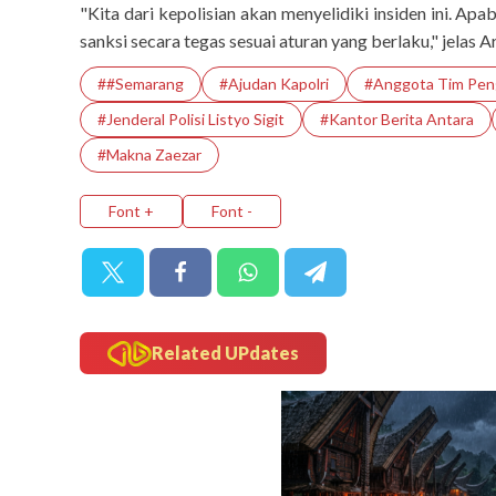
"Kita dari kepolisian akan menyelidiki insiden ini. A
sanksi secara tegas sesuai aturan yang berlaku," jelas A
##Semarang
#Ajudan Kapolri
#Anggota Tim Pen
#Jenderal Polisi Listyo Sigit
#Kantor Berita Antara
#Makna Zaezar
Font +
Font -
Related UPdates