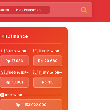
ending
More Programs
IDfinance
🇺🇸
🇪🇺
USD to IDR
EUR to IDR
Rp. 17.936
Rp. 20.680
🇸🇬
🇯🇵
SGD to IDR
JPY to IDR
Rp. 13.981
Rp. 113
₿
BTC to IDR
Rp. 1.153.022.000