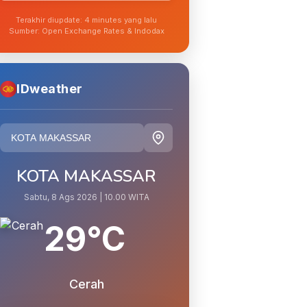
Terakhir diupdate: 4 minutes yang lalu
Sumber: Open Exchange Rates & Indodax
IDweather
KOTA MAKASSAR
Sabtu, 8 Ags 2026 | 10.00 WITA
29°C
Cerah