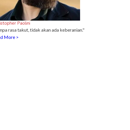
istopher Paolini
npa rasa takut, tidak akan ada keberanian."
d More >