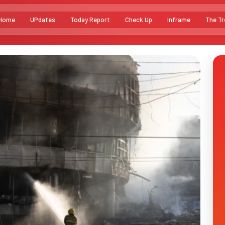
Home
UPdates
Today Report
Check Up
Inframe
The Tr