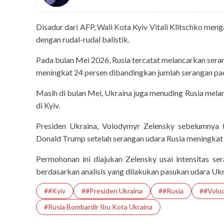
Disadur dari AFP, Wali Kota Kyiv Vitali Klitschko men
dengan rudal-rudal balistik.
Pada bulan Mei 2026, Rusia tercatat melancarkan seran
meningkat 24 persen dibandingkan jumlah serangan pad
Masih di bulan Mei, Ukraina juga menuding Rusia mel
di Kyiv.
Presiden Ukraina, Volodymyr Zelensky sebelumnya 
Donald Trump setelah serangan udara Rusia meningkat t
Permohonan ini diajukan Zelensky usai intensitas 
berdasarkan analisis yang dilakukan pasukan udara Ukr
##Kyiv
##Presiden Ukraina
##Rusia
##Volo
inframe
#Rusia Bombardir Ibu Kota Ukraina
5 Fakta Unik Air 
Lumajang