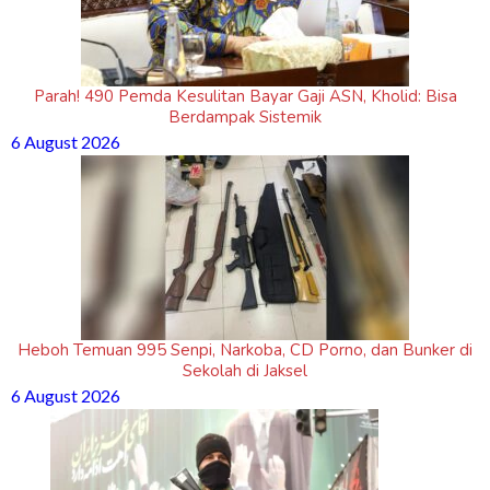
Parah! 490 Pemda Kesulitan Bayar Gaji ASN, Kholid: Bisa
Berdampak Sistemik
6 August 2026
Heboh Temuan 995 Senpi, Narkoba, CD Porno, dan Bunker di
Sekolah di Jaksel
6 August 2026