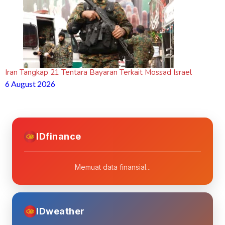
Iran Tangkap 21 Tentara Bayaran Terkait Mossad Israel
6 August 2026
IDfinance
Memuat data finansial...
IDweather