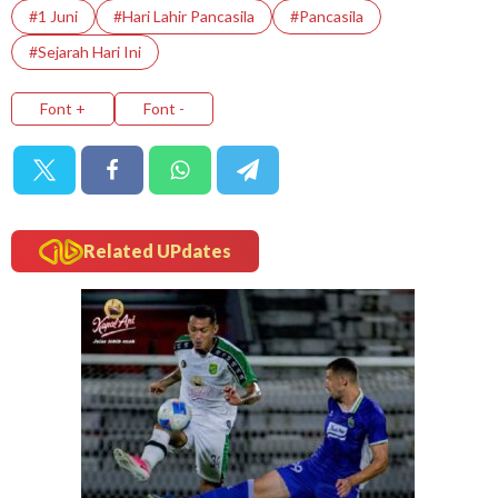
#1 Juni
#Hari Lahir Pancasila
#Pancasila
#Sejarah Hari Ini
Font +
Font -
Related UPdates