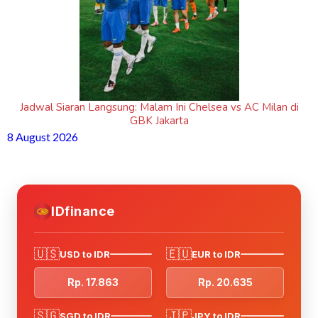
Jadwal Siaran Langsung: Malam Ini Chelsea vs AC Milan di
GBK Jakarta
8 August 2026
IDfinance
🇺🇸
🇪🇺
USD to IDR
EUR to IDR
Rp. 17.863
Rp. 20.635
🇸🇬
🇯🇵
SGD to IDR
JPY to IDR