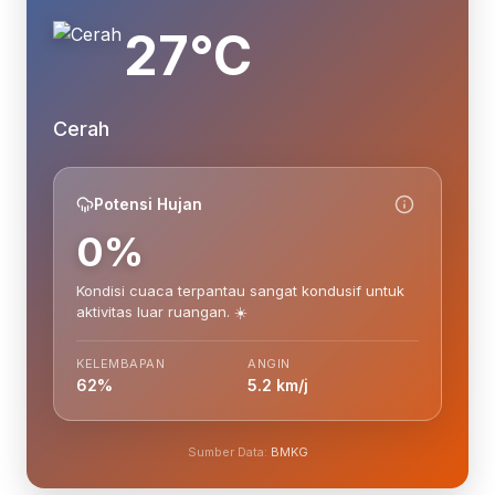
27°C
Cerah
Potensi Hujan
0%
Kondisi cuaca terpantau sangat kondusif untuk
aktivitas luar ruangan. ☀️
KELEMBAPAN
ANGIN
62%
5.2 km/j
Sumber Data:
BMKG