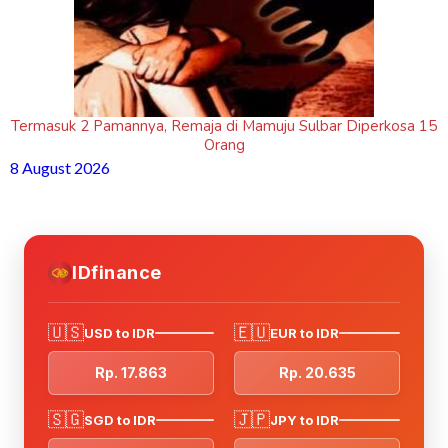
Termasuk 2 Pamannya, Remaja di Mamuju Sulbar Diperkosa 15
Orang
8 August 2026
IDfinance
🇺🇸
🇪🇺
USD to IDR
EUR to IDR
Rp. 17.863
Rp. 20.635
🇸🇬
🇯🇵
SGD to IDR
JPY to IDR