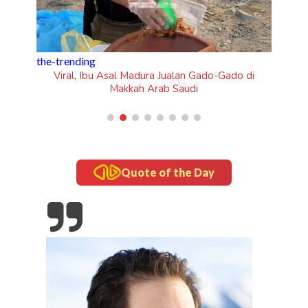
Tampil Nyentrik di The Sounds Project, Naykilla
Curi Perhatian
o-Gado di
Quote of the Day