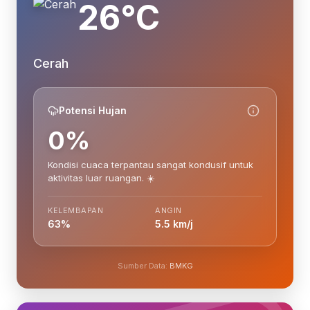
26°C
Cerah
Potensi Hujan
0%
Kondisi cuaca terpantau sangat kondusif untuk
aktivitas luar ruangan. ☀️
KELEMBAPAN
ANGIN
63%
5.5 km/j
Sumber Data:
BMKG