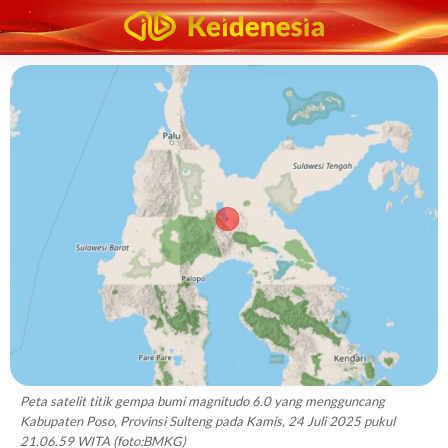
Peta satelit titik gempa bumi magnitudo 6.0 yang mengguncang
Kabupaten Poso, Provinsi Sulteng pada Kamis, 24 Juli 2025 pukul
21.06.59 WITA (foto:BMKG)