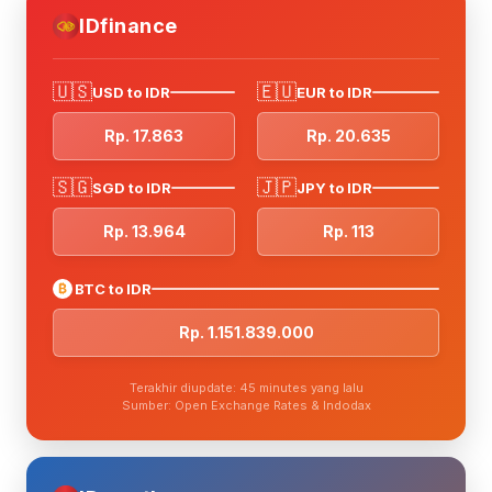
IDfinance
🇺🇸
🇪🇺
USD to IDR
EUR to IDR
Rp. 17.863
Rp. 20.635
🇸🇬
🇯🇵
SGD to IDR
JPY to IDR
Rp. 13.964
Rp. 113
₿
BTC to IDR
Rp. 1.151.839.000
Terakhir diupdate: 45 minutes yang lalu
Sumber: Open Exchange Rates & Indodax