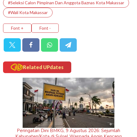
#Seleksi Calon Pimpinan Dan Anggota Baznas Kota Makassar
#Wali Kota Makassar
Font +
Font -
Related UPdates
Peringatan Dini BMKG, 9 Agustus 2026: Sejumlah
Kabupaten/Kota di Sulsel Waspada Angin Kencang