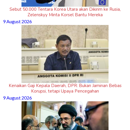
Sebut 50.000 Tentara Korea Utara akan Dikirim ke Rusia,
Zelenskyy Minta Korsel Bantu Mereka
9 August 2026
Kenaikan Gaji Kepala Daerah, DPR: Bukan Jaminan Bebas
Korupsi, tetapi Upaya Pencegahan
9 August 2026