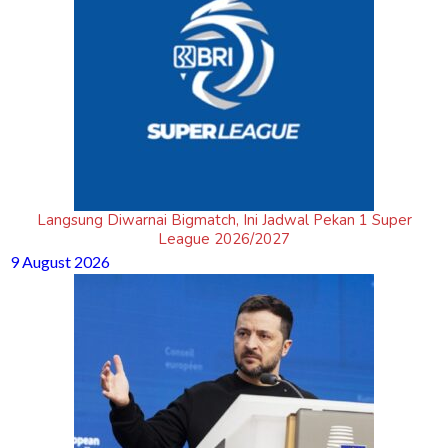
Langsung Diwarnai Bigmatch, Ini Jadwal Pekan 1 Super
League 2026/2027
9 August 2026