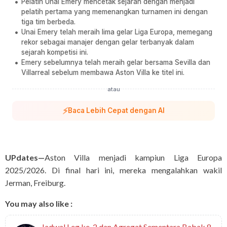
Pelatih Unai Emery mencetak sejarah dengan menjadi
pelatih pertama yang memenangkan turnamen ini dengan
tiga tim berbeda.
Unai Emery telah meraih lima gelar Liga Europa, memegang
rekor sebagai manajer dengan gelar terbanyak dalam
sejarah kompetisi ini.
Emery sebelumnya telah meraih gelar bersama Sevilla dan
Villarreal sebelum membawa Aston Villa ke titel ini.
atau
⚡
Baca Lebih Cepat dengan AI
UPdates—
Aston Villa menjadi kampiun Liga Europa
2025/2026. Di final hari ini, mereka mengalahkan wakil
Jerman, Freiburg.
You may also like :
Jadwal Leg ke-2 dan Agregat Sementara Babak 8