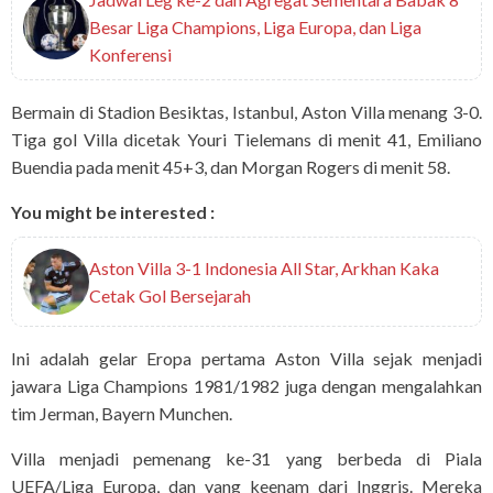
Besar Liga Champions, Liga Europa, dan Liga
Konferensi
Bermain di Stadion Besiktas, Istanbul, Aston Villa menang 3-0.
Tiga gol Villa dicetak Youri Tielemans di menit 41, Emiliano
Buendia pada menit 45+3, dan Morgan Rogers di menit 58.
You might be interested :
Aston Villa 3-1 Indonesia All Star, Arkhan Kaka
Cetak Gol Bersejarah
Ini adalah gelar Eropa pertama Aston Villa sejak menjadi
jawara Liga Champions 1981/1982 juga dengan mengalahkan
tim Jerman, Bayern Munchen.
Villa menjadi pemenang ke-31 yang berbeda di Piala
UEFA/Liga Europa, dan yang keenam dari Inggris. Mereka