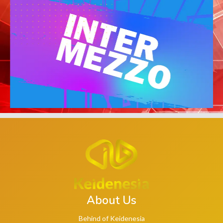
About Us
Behind of Keidenesia