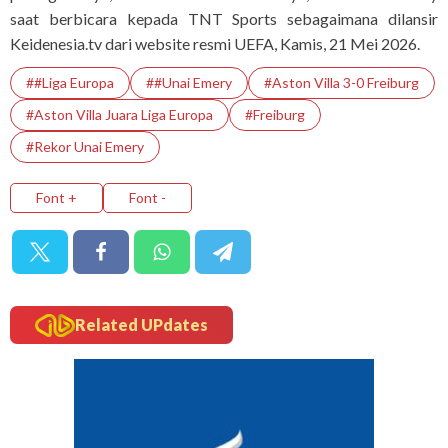
saat berbicara kepada TNT Sports sebagaimana dilansir
Keidenesia.tv dari website resmi UEFA, Kamis, 21 Mei 2026.
##Liga Europa
##Unai Emery
#Aston Villa 3-0 Freiburg
#Aston Villa Juara Liga Europa
#Freiburg
#Rekor Unai Emery
Font +
Font -
Related UPdates