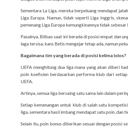
Sementara La Liga, mereka berpeluang mendapat jatah 
Liga Europa. Namun, tidak seperti Liga Inggris, skena
pemenang Liga Europa kemungkinannya tidak sebesar L
Pasalnya, Bilbao saat ini berada di posisi empat dan ung
laga tersisa, kans Betis mengejar tetap ada, namun pelu
Bagaimana tim yang berada di posisi kelima lolos?
UEFA menghitung dua liga mana yang akan diberi ha
poin koefisien berdasarkan performa klub dari setiap
UEFA.
Artinya, semua liga bersaing satu sama lain dalam perin
Setiap kemenangan untuk klub di salah satu kompetis
liga, sementara hasil imbang mendapat satu poin, dan t
Selain itu, poin bonus diberikan sesuai dengan posisi s