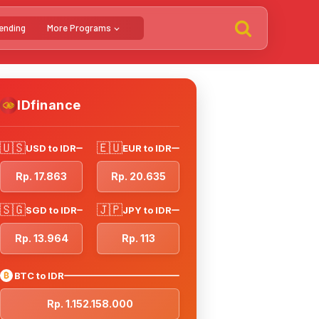
ending
More Programs
IDfinance
🇺🇸
🇪🇺
USD to IDR
EUR to IDR
Rp. 17.863
Rp. 20.635
🇸🇬
🇯🇵
SGD to IDR
JPY to IDR
Rp. 13.964
Rp. 113
₿
BTC to IDR
Rp. 1.152.158.000