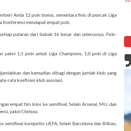
Viral
Film Lucky Strike, Kisah Kapten John
Castle di Battle of The Bulge
mberi Anda 12 poin bonus, sementara finis di puncak Liga
ga Konferensi mendapat empat poin.
etiap putaran dari babak 16 besar dan seterusnya. Poin-
 yakni 1,5 poin untuk Liga Champions, 1,0 poin di Liga
 dijumlahkan dan kemudian dibagi dengan jumlah klub yang
a-rata koefisien klub asosiasi.
ngan empat tim lolos ke semifinal. Selain Arsenal, MU, dan
ensi, yakni Chelsea.
los semifinal kompetisi UEFA. Selain Barcelona dan Bilbao,