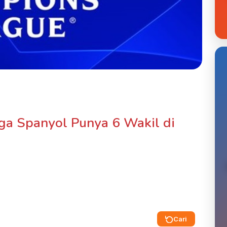
Liga Spanyol Punya 6 Wakil di
Cari