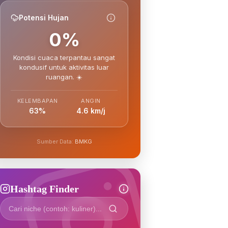
Potensi Hujan
0%
Kondisi cuaca terpantau sangat
kondusif untuk aktivitas luar
ruangan. ☀️
KELEMBAPAN
ANGIN
63%
4.6 km/j
Sumber Data:
BMKG
Hashtag Finder