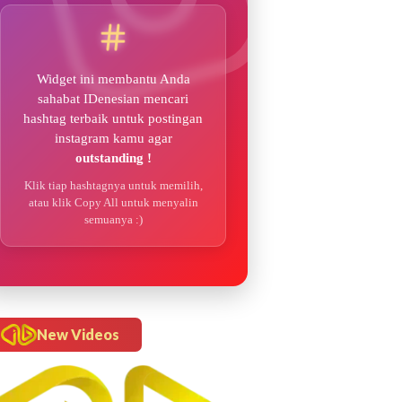
Widget ini membantu Anda
sahabat IDenesian mencari
hashtag terbaik untuk postingan
instagram kamu agar
outstanding !
Klik tiap hashtagnya untuk memilih,
atau klik Copy All untuk menyalin
semuanya :)
New Videos