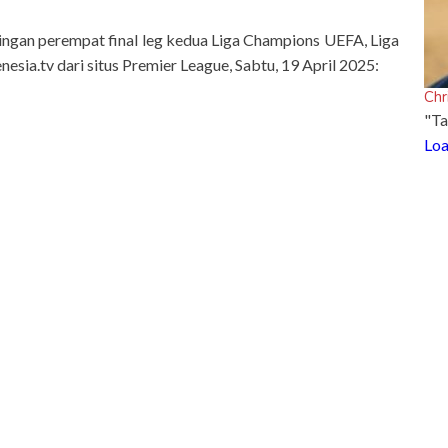
dingan perempat final leg kedua Liga Champions UEFA, Liga
esia.tv dari situs Premier League, Sabtu, 19 April 2025:
Chr
"Ta
Loa