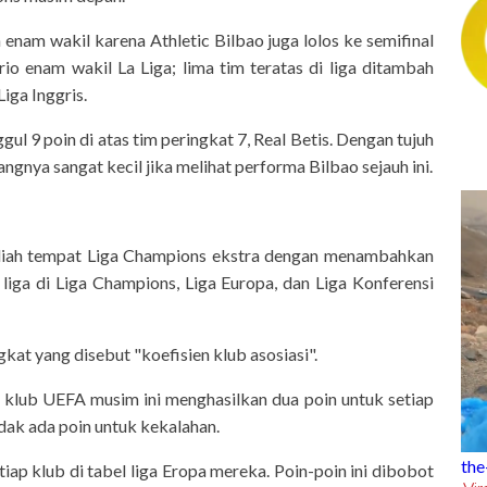
enam wakil karena Athletic Bilbao juga lolos ke semifinal
rio enam wakil La Liga; lima tim teratas di liga ditambah
iga Inggris.
gul 9 poin di atas tim peringkat 7, Real Betis. Dengan tujuh
angnya sangat kecil jika melihat performa Bilbao sejauh ini.
diah tempat Liga Champions ekstra dengan menambahkan
 liga di Liga Champions, Liga Europa, dan Liga Konferensi
gkat yang disebut "koefisien klub asosiasi".
i klub UEFA musim ini menghasilkan dua poin untuk setiap
idak ada poin untuk kekalahan.
the-tr
etiap klub di tabel liga Eropa mereka. Poin-poin ini dibobot
the-cinema