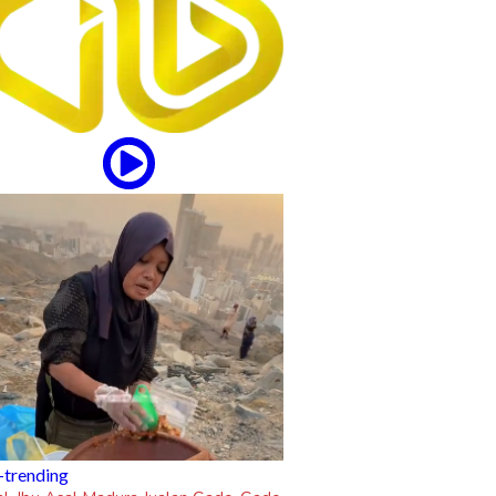
updates
Tampil Nyentrik di The Soun
Naykilla Curi Perhat
ending