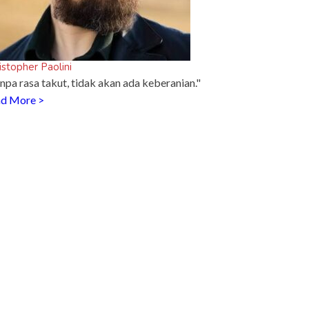
istopher Paolini
npa rasa takut, tidak akan ada keberanian."
d More >