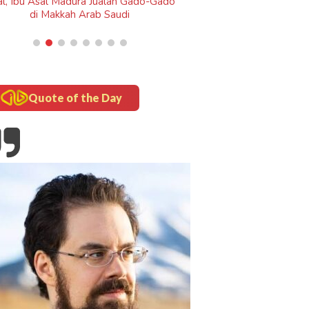
, Ibu Asal Madura Jualan Gado-Gado
di Makkah Arab Saudi
Quote of the Day