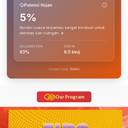
Potensi Hujan
5%
Kondisi cuaca terpantau sangat kondusif untuk
aktivitas luar ruangan. ☀️
KELEMBAPAN
ANGIN
63%
6.5 km/j
Sumber Data:
BMKG
Our Program