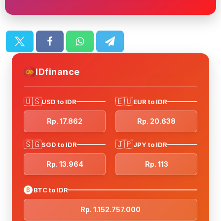
IDfinance
🇺🇸
🇪🇺
USD to IDR
EUR to IDR
Rp. 17.862
Rp. 20.638
🇸🇬
🇯🇵
SGD to IDR
JPY to IDR
Rp. 13.964
Rp. 113
₿
BTC to IDR
Rp. 1.152.757.000