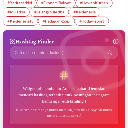
#beritaterkini
#EkonomiRakyat
#HewanKurban
#iduladha
#JelangIdulAdha
#Keidenesia
#Keidenesiatv
#PedagangSapi
#Todayreport
Hashtag Finder
Widget ini membantu Anda sahabat IDenesian
mencari hashtag terbaik untuk postingan instagram
kamu agar
outstanding !
Klik tiap hashtagnya untuk memilih, atau klik Copy All untuk
menyalin semuanya :)