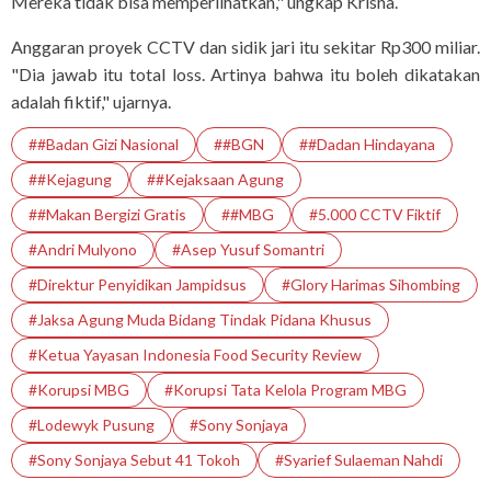
Mereka tidak bisa memperlihatkan," ungkap Krisna.
Anggaran proyek CCTV dan sidik jari itu sekitar Rp300 miliar.
"Dia jawab itu total loss. Artinya bahwa itu boleh dikatakan
adalah fiktif," ujarnya.
##Badan Gizi Nasional
##BGN
##Dadan Hindayana
##Kejagung
##Kejaksaan Agung
##Makan Bergizi Gratis
##MBG
#5.000 CCTV Fiktif
#Andri Mulyono
#Asep Yusuf Somantri
#Direktur Penyidikan Jampidsus
#Glory Harimas Sihombing
#Jaksa Agung Muda Bidang Tindak Pidana Khusus
#Ketua Yayasan Indonesia Food Security Review
#Korupsi MBG
#korupsi Tata Kelola Program MBG
#Lodewyk Pusung
#Sony Sonjaya
#Sony Sonjaya Sebut 41 Tokoh
#Syarief Sulaeman Nahdi