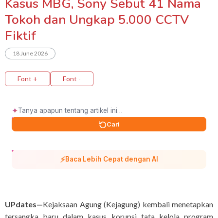
Kasus MBG, Sony Sebut 41 Nama
Tokoh dan Ungkap 5.000 CCTV
Fiktif
18 June 2026
Font +
Font -
✦
Cari
⚡
Baca Lebih Cepat dengan AI
UPdates—
Kejaksaan Agung (Kejagung) kembali menetapkan
tersangka baru dalam kasus korupsi tata kelola program