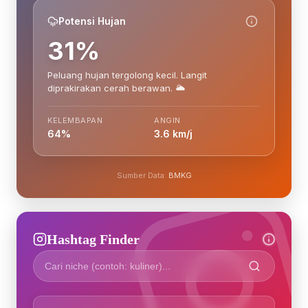
Potensi Hujan
31%
Peluang hujan tergolong kecil. Langit
diprakirakan cerah berawan. 🌥️
KELEMBAPAN
ANGIN
64%
3.6 km/j
Sumber Data:
BMKG
Hashtag Finder