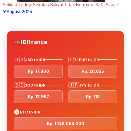
Sekkab Teddy: Sekolah Rakyat tidak Bermutu, Kata Siapa?
9 August 2026
IDfinance
🇺🇸
🇪🇺
USD to IDR
EUR to IDR
Rp. 17.860
Rp. 20.625
🇸🇬
🇯🇵
SGD to IDR
JPY to IDR
Rp. 13.957
Rp. 113
₿
BTC to IDR
Rp. 1.149.054.000