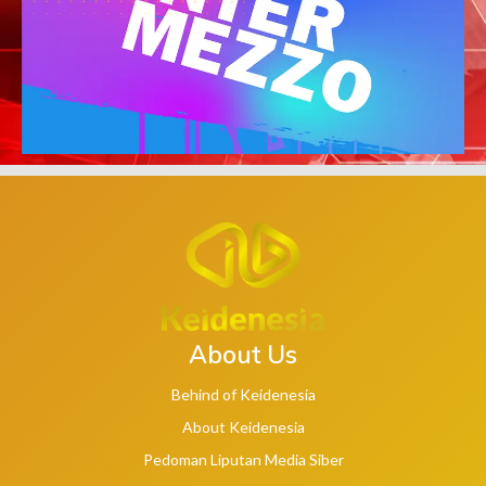
About Us
Behind of Keidenesia
About Keidenesia
Pedoman Liputan Media Siber