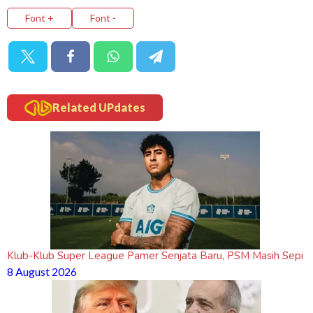
Font +
Font -
Related UPdates
Klub-Klub Super League Pamer Senjata Baru, PSM Masih Sepi
8 August 2026