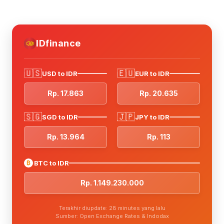
IDfinance
🇺🇸
🇪🇺
USD to IDR
EUR to IDR
Rp. 17.863
Rp. 20.635
🇸🇬
🇯🇵
SGD to IDR
JPY to IDR
Rp. 13.964
Rp. 113
₿
BTC to IDR
Rp. 1.149.230.000
Terakhir diupdate: 28 minutes yang lalu
Sumber: Open Exchange Rates & Indodax