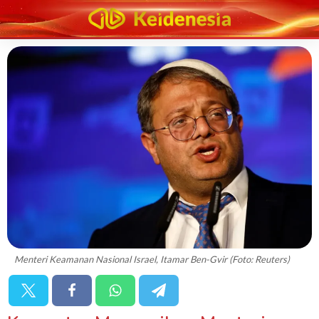
Menteri Keamanan Nasional Israel, Itamar Ben-Gvir (Foto: Reuters)