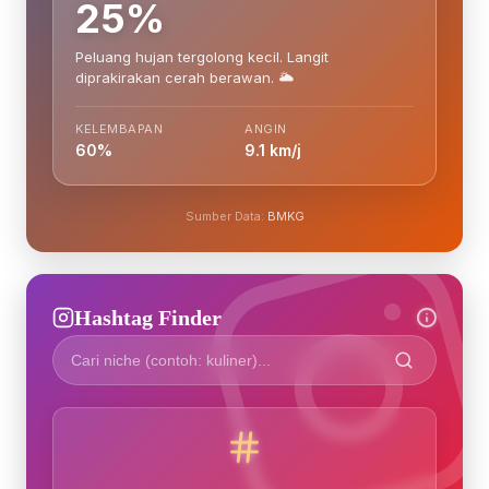
25%
Peluang hujan tergolong kecil. Langit
diprakirakan cerah berawan. 🌥️
KELEMBAPAN
ANGIN
60%
9.1 km/j
Sumber Data:
BMKG
Hashtag Finder