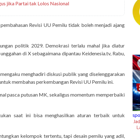
us jika Partai tak Lolos Nasional
 pembahasan Revisi UU Pemilu tidak boleh menjadi ajang
ungan politik 2029. Demokrasi terlalu mahal jika diatur
m unggahan di X sebagaimana dipantau Keidenesia.tv, Rabu,
itu mengaku menghadiri diskusi publik yang diselenggarakan
untuk membahas perkembangan Revisi UU Pemilu ini.
sional pasca putusan MK, sekaligus momentum memperbaiki
ingkungan Hidup Puji
sportsholic
kan saat ini bisa menghasilkan aturan terbaik untuk
PA Tamangapa Makassar
Jadwal Siaran Langsung Piala AFF 20
Laga Hidup Mati Singapura Vs Timn
Indonesia
tungkan kelompok tertentu, tapi desain pemilu yang adil,