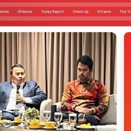
Home
UPdates
Today Report
Check Up
Inframe
The Tr