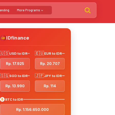
ending
More Programs
IDfinance
🇺🇸
🇪🇺
USD to IDR
EUR to IDR
Rp. 17.925
Rp. 20.707
🇸🇬
🇯🇵
SGD to IDR
JPY to IDR
Rp. 13.990
Rp. 114
₿
BTC to IDR
Rp. 1.156.650.000