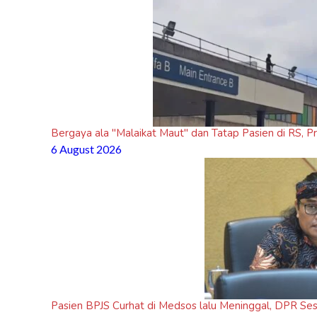
Bergaya ala "Malaikat Maut" dan Tatap Pasien di RS, P
6 August 2026
Pasien BPJS Curhat di Medsos lalu Meninggal, DPR Se