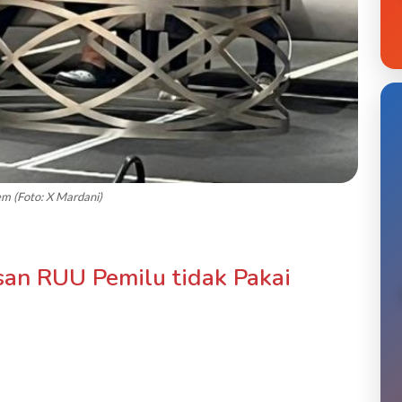
em (Foto: X Mardani)
an RUU Pemilu tidak Pakai