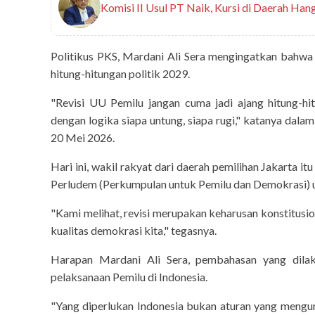
Komisi II Usul PT Naik, Kursi di Daerah Hang
Politikus PKS, Mardani Ali Sera mengingatkan bahwa
hitung-hitungan politik 2029.
"Revisi UU Pemilu jangan cuma jadi ajang hitung-hit
dengan logika siapa untung, siapa rugi," katanya dala
20 Mei 2026.
Hari ini, wakil rakyat dari daerah pemilihan Jakarta 
Perludem (Perkumpulan untuk Pemilu dan Demokrasi) 
"Kami melihat, revisi merupakan keharusan konstitu
kualitas demokrasi kita," tegasnya.
today-report
Menteri L
Harapan Mardani Ali Sera, pembahasan yang dilaku
Pembenahan T
pelaksanaan Pemilu di Indonesia.
"Yang diperlukan Indonesia bukan aturan yang mengun