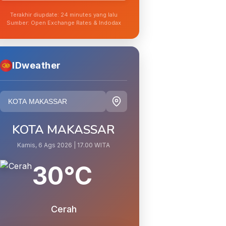
Terakhir diupdate: 24 minutes yang lalu
Sumber: Open Exchange Rates & Indodax
IDweather
KOTA MAKASSAR
Kamis, 6 Ags 2026 | 17.00 WITA
30°C
Cerah