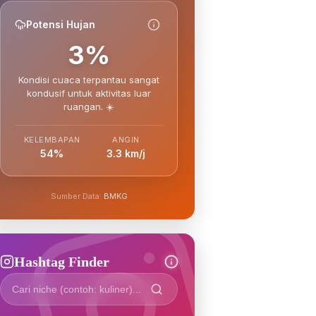
Potensi Hujan
3%
Kondisi cuaca terpantau sangat
kondusif untuk aktivitas luar
ruangan. ☀️
KELEMBAPAN
ANGIN
54%
3.3 km/j
Sumber Data:
BMKG
Hashtag Finder