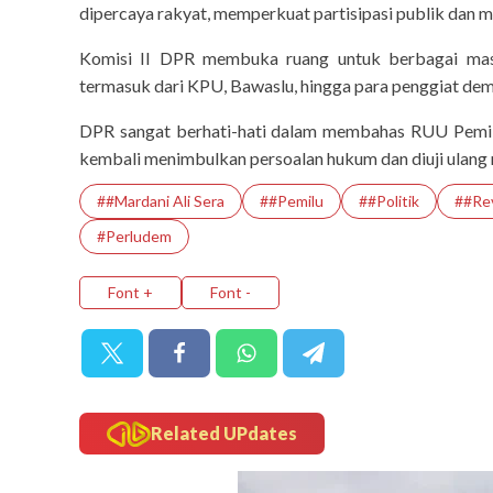
dipercaya rakyat, memperkuat partisipasi publik dan m
Komisi II DPR membuka ruang untuk berbagai mas
termasuk dari KPU, Bawaslu, hingga para penggiat de
DPR sangat berhati-hati dalam membahas RUU Pemilu 
kembali menimbulkan persoalan hukum dan diuji ulang 
##Mardani Ali Sera
##Pemilu
##Politik
##Re
#Perludem
Font +
Font -
Related UPdates