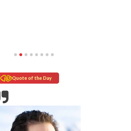
inframe
5 Fakta Unik Kerak Telor, Kuliner
Legendaris Khas Betawi
Quote of the Day