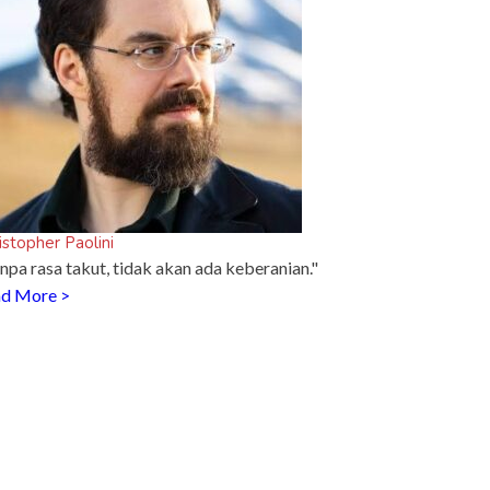
istopher Paolini
npa rasa takut, tidak akan ada keberanian."
d More >