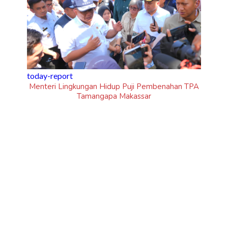
uji Pembenahan TPA
sportsholic
assar
Jadwal Siaran Langsung Piala AFF 2026:
Hidup Mati Singapura Vs Timnas Indone