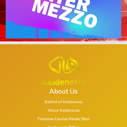
About Us
Behind of Keidenesia
About Keidenesia
Pedoman Liputan Media Siber