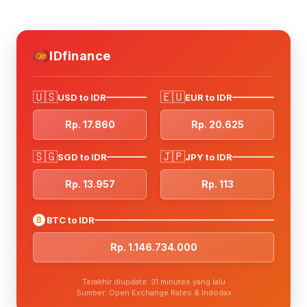
IDfinance
🇺🇸
🇪🇺
USD to IDR
EUR to IDR
Rp. 17.860
Rp. 20.625
🇸🇬
🇯🇵
SGD to IDR
JPY to IDR
Rp. 13.957
Rp. 113
₿
BTC to IDR
Rp. 1.146.734.000
Terakhir diupdate: 31 minutes yang lalu
Sumber: Open Exchange Rates & Indodax