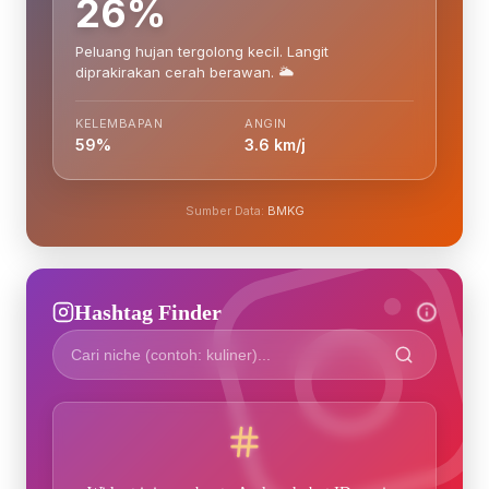
26%
Peluang hujan tergolong kecil. Langit
diprakirakan cerah berawan. 🌥️
KELEMBAPAN
ANGIN
59%
3.6 km/j
Sumber Data:
BMKG
Hashtag Finder