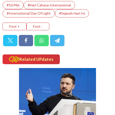
#16 Mei
#Hari Cahaya Internasional
#International Day Of Light
#Sejarah Hari Ini
Font +
Font -
Related UPdates