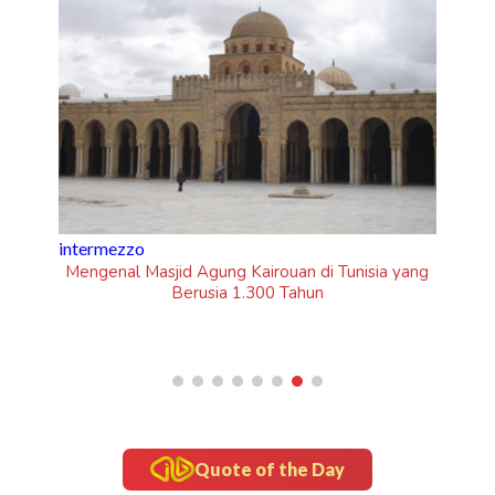
updates
“Om Tel
intermezzo
Mengenal Masjid Agung Kairouan di Tunisia yang
Berusia 1.300 Tahun
Quote of the Day