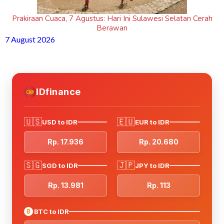
Prakiraan Cuaca, 7 Agustus: Hari Ini Sulawesi Selatan Cerah
Berawan
7 August 2026
IDfinance
🇺🇸
🇪🇺
USD to IDR
EUR to IDR
Rp. 17.936
Rp. 20.680
🇸🇬
🇯🇵
SGD to IDR
JPY to IDR
Rp. 13.981
Rp. 113
₿
BTC to IDR