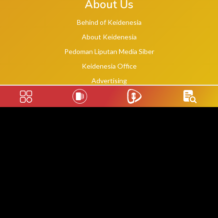
About Us
Behind of Keidenesia
About Keidenesia
Pedoman Liputan Media Siber
Keidenesia Office
Advertising
Terms of Service
Privacy Policy
Social Links
2020 -
2026
©
keidenesia.tv
WebDev By Makassar Website