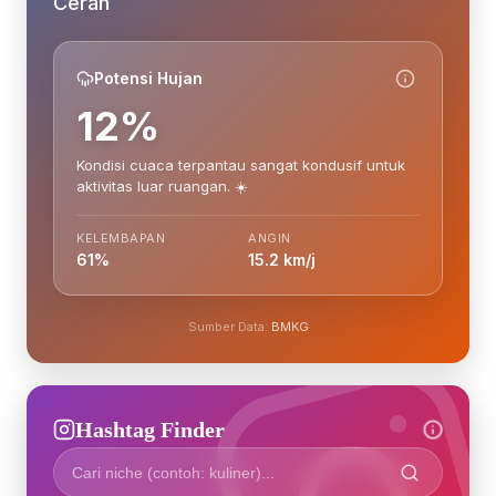
Cerah
Potensi Hujan
12%
Kondisi cuaca terpantau sangat kondusif untuk
aktivitas luar ruangan. ☀️
KELEMBAPAN
ANGIN
61%
15.2 km/j
Sumber Data:
BMKG
Hashtag Finder