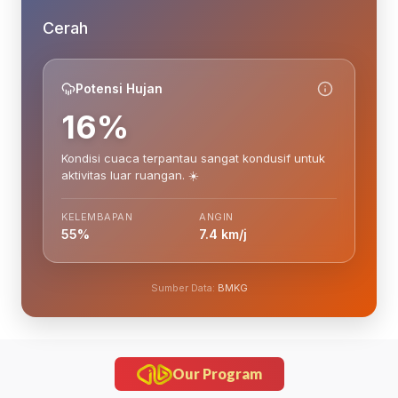
Cerah
Potensi Hujan
16%
Kondisi cuaca terpantau sangat kondusif untuk
aktivitas luar ruangan. ☀️
KELEMBAPAN
ANGIN
55%
7.4 km/j
Sumber Data:
BMKG
Our Program