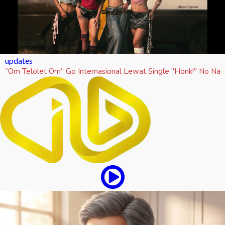
updates
“Om Telolet Om” Go Internasional Lewat Single "Honk!" No Na