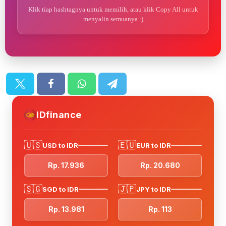
Klik tiap hashtagnya untuk memilih, atau klik Copy All untuk
menyalin semuanya :)
IDfinance
🇺🇸
🇪🇺
USD to IDR
EUR to IDR
Rp. 17.936
Rp. 20.680
🇸🇬
🇯🇵
SGD to IDR
JPY to IDR
Rp. 13.981
Rp. 113