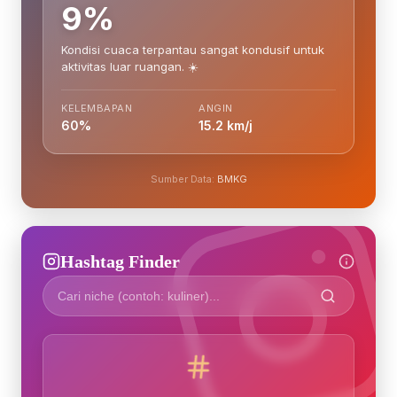
9%
Kondisi cuaca terpantau sangat kondusif untuk
aktivitas luar ruangan. ☀️
KELEMBAPAN
ANGIN
60%
15.2 km/j
Sumber Data:
BMKG
Hashtag Finder