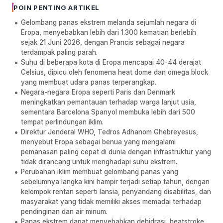
POIN PENTING ARTIKEL
Gelombang panas ekstrem melanda sejumlah negara di
Eropa, menyebabkan lebih dari 1.300 kematian berlebih
sejak 21 Juni 2026, dengan Prancis sebagai negara
terdampak paling parah.
Suhu di beberapa kota di Eropa mencapai 40-44 derajat
Celsius, dipicu oleh fenomena heat dome dan omega block
yang membuat udara panas terperangkap.
Negara-negara Eropa seperti Paris dan Denmark
meningkatkan pemantauan terhadap warga lanjut usia,
sementara Barcelona Spanyol membuka lebih dari 500
tempat perlindungan iklim.
Direktur Jenderal WHO, Tedros Adhanom Ghebreyesus,
menyebut Eropa sebagai benua yang mengalami
pemanasan paling cepat di dunia dengan infrastruktur yang
tidak dirancang untuk menghadapi suhu ekstrem.
Perubahan iklim membuat gelombang panas yang
sebelumnya langka kini hampir terjadi setiap tahun, dengan
kelompok rentan seperti lansia, penyandang disabilitas, dan
masyarakat yang tidak memiliki akses memadai terhadap
pendinginan dan air minum.
Panas ekstrem dapat menyebabkan dehidrasi, heatstroke,