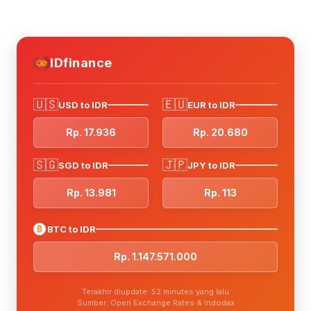
IDfinance
🇺🇸
🇪🇺
USD to IDR
EUR to IDR
Rp. 17.936
Rp. 20.680
🇸🇬
🇯🇵
SGD to IDR
JPY to IDR
Rp. 13.981
Rp. 113
₿
BTC to IDR
Rp. 1.147.571.000
Terakhir diupdate: 52 minutes yang lalu
Sumber: Open Exchange Rates & Indodax