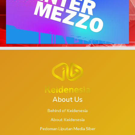
About Us
Behind of Keidenesia
About Keidenesia
Pedoman Liputan Media Siber