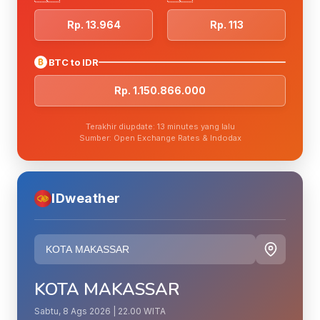
Rp. 13.964
Rp. 113
₿
BTC to IDR
Rp. 1.150.866.000
Terakhir diupdate: 13 minutes yang lalu
Sumber: Open Exchange Rates & Indodax
IDweather
KOTA MAKASSAR
Sabtu, 8 Ags 2026 | 22.00 WITA