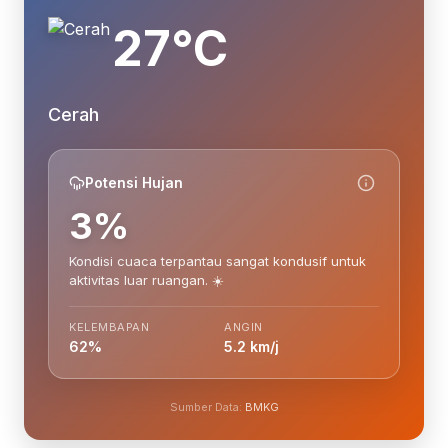
27°C
Cerah
Potensi Hujan
3%
Kondisi cuaca terpantau sangat kondusif untuk
aktivitas luar ruangan. ☀️
KELEMBAPAN
ANGIN
62%
5.2 km/j
Sumber Data:
BMKG