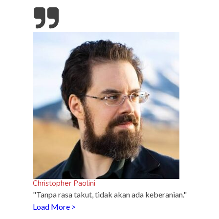
updates
Tampil Nyentrik di The Sounds Project, Naykilla
Curi Perhatian
s
Gado di
Christopher Paolini
"Tanpa rasa takut, tidak akan ada keberanian."
Load More >