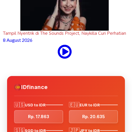
Tampil Nyentrik di The Sounds Project, Naykilla Curi Perhatian
8 August 2026
IDfinance
🇺🇸
🇪🇺
USD to IDR
EUR to IDR
Rp. 17.863
Rp. 20.635
🇸🇬
🇯🇵
SGD to IDR
JPY to IDR