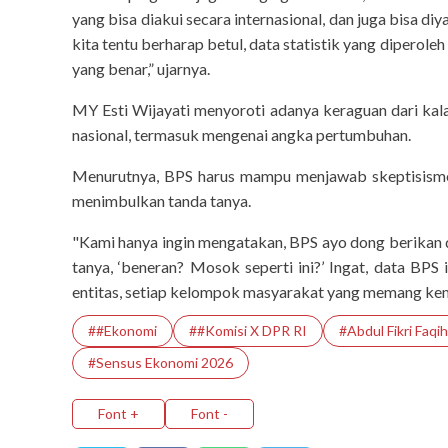
yang bisa diakui secara internasional, dan juga bisa 
kita tentu berharap betul, data statistik yang diperole
yang benar,” ujarnya.
MY Esti Wijayati menyoroti adanya keraguan dari kala
nasional, termasuk mengenai angka pertumbuhan.
Menurutnya, BPS harus mampu menjawab skeptisisme
menimbulkan tanda tanya.
"Kami hanya ingin mengatakan, BPS ayo dong berikan
tanya, ‘beneran? Mosok seperti ini?’ Ingat, data BPS 
entitas, setiap kelompok masyarakat yang memang kemu
##Ekonomi
##Komisi X DPR RI
#Abdul Fikri Faqih
#Sensus Ekonomi 2026
Font +
Font -