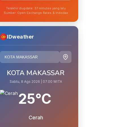
Terakhir diupdate: 37 minutes yang lalu
Sumber: Open Exchange Rates & Indodax
IDweather
KOTA MAKASSAR
Sabtu, 8 Ags 2026 | 07.00 WITA
25°C
Cerah