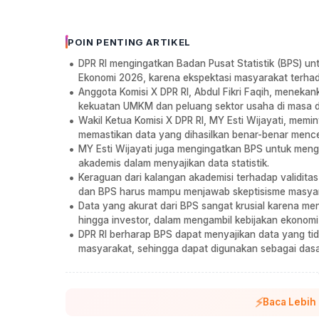
POIN PENTING ARTIKEL
DPR RI mengingatkan Badan Pusat Statistik (BPS) un
Ekonomi 2026, karena ekspektasi masyarakat terhada
Anggota Komisi X DPR RI, Abdul Fikri Faqih, meneka
kekuatan UMKM dan peluang sektor usaha di masa d
Wakil Ketua Komisi X DPR RI, MY Esti Wijayati, memi
memastikan data yang dihasilkan benar-benar mencer
MY Esti Wijayati juga mengingatkan BPS untuk meng
akademis dalam menyajikan data statistik.
Keraguan dari kalangan akademisi terhadap validitas 
dan BPS harus mampu menjawab skeptisisme masyar
Data yang akurat dari BPS sangat krusial karena menj
hingga investor, dalam mengambil kebijakan ekonomi
DPR RI berharap BPS dapat menyajikan data yang ti
masyarakat, sehingga dapat digunakan sebagai dasa
⚡
Baca Lebih