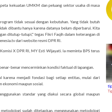
ar peta kekuatan UMKM dan peluang sektor usaha di masa
 program tidak sesuai dengan kebutuhan. Yang tidak butuh
idak dibantu hanya karena datanya belum diperbarui. Kita
an ditutup-tutupi," tegas Fikri Faqih dalam keterangan di
enesia.tv dari website resmi DPR RI.
 Komisi X DPR RI, MY Esti Wijayati. Ia meminta BPS terus
 benar-benar mencerminkan kondisi faktual di lapangan.
karena menjadi fondasi bagi setiap entitas, mulai dari
n ekonomi maupun sosial.
tipstrick
Tips Trick Today, Jumat 7 Agustus 2
enggunakan standar yang diakui secara global maupun
Air Terjun Tumpak Sewu di
jang Jawa Timur
al metodologi sudah ditetapkan, menggunakan metodologi