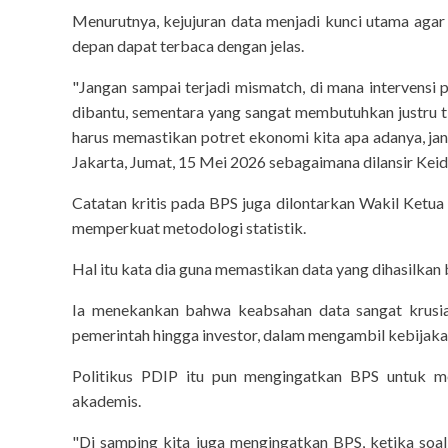
Menurutnya, kejujuran data menjadi kunci utama ag
depan dapat terbaca dengan jelas.
"Jangan sampai terjadi mismatch, di mana intervensi
dibantu, sementara yang sangat membutuhkan justru t
harus memastikan potret ekonomi kita apa adanya, jang
Jakarta, Jumat, 15 Mei 2026 sebagaimana dilansir Keid
Catatan kritis pada BPS juga dilontarkan Wakil Ketua
memperkuat metodologi statistik.
Hal itu kata dia guna memastikan data yang dihasilkan
Ia menekankan bahwa keabsahan data sangat krusial 
pemerintah hingga investor, dalam mengambil kebijaka
Politikus PDIP itu pun mengingatkan BPS untuk m
inframe
akademis.
5 Fakta Unik 
Luma
"Di samping kita juga mengingatkan BPS, ketika so