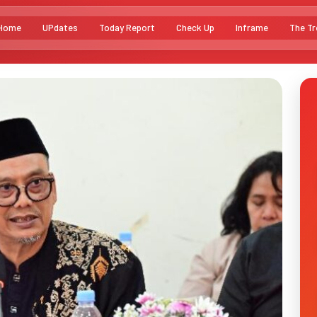
Home
UPdates
Today Report
Check Up
Inframe
The Tr