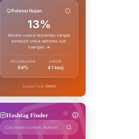
Potensi Hujan
13%
Kondisi cuaca terpantau sangat
kondusif untuk aktivitas luar
ruangan. ☀️
KELEMBAPAN
ANGIN
64%
4.1 km/j
Sumber Data:
BMKG
Hashtag Finder