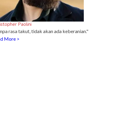
istopher Paolini
npa rasa takut, tidak akan ada keberanian."
d More >