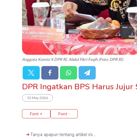
Anggota Komisi X DPR RI, Abdul Fikri Faqih (Foto: DPR RI)
DPR Ingatkan BPS Harus Jujur
15 May 2026
Font +
Font -
✦