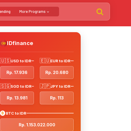
ending
More Programs
IDfinance
🇺🇸
🇪🇺
USD to IDR
EUR to IDR
Rp. 17.936
Rp. 20.680
🇸🇬
🇯🇵
SGD to IDR
JPY to IDR
Rp. 13.981
Rp. 113
₿
BTC to IDR
Rp. 1.153.022.000